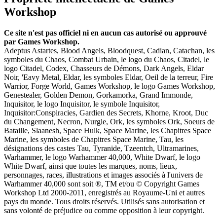
Workshop
Ce site n'est pas officiel ni en aucun cas autorisé ou approuvé
par Games Workshop.
Adeptus Astartes, Blood Angels, Bloodquest, Cadian, Catachan, les
symboles du Chaos, Combat Urbain, le logo du Chaos, Citadel, le
logo Citadel, Codex, Chasseurs de Démons, Dark Angels, Eldar
Noir, 'Eavy Metal, Eldar, les symboles Eldar, Oeil de la terreur, Fire
Warrior, Forge World, Games Workshop, le logo Games Workshop,
Genestealer, Golden Demon, Gorkamorka, Grand Immonde,
Inquisitor, le logo Inquisitor, le symbole Inquisitor,
Inquisitor:Conspiracies, Gardien des Secrets, Khorne, Kroot, Duc
du Changement, Necron, Nurgle, Ork, les symboles Ork, Soeurs de
Bataille, Slaanesh, Space Hulk, Space Marine, les Chapitres Space
Marine, les symboles de Chapitres Space Marine, Tau, les
désignations des castes Tau, Tyranide, Tzeentch, Ultramarines,
Warhammer, le logo Warhammer 40,000, White Dwarf, le logo
White Dwarf, ainsi que toutes les marques, noms, lieux,
personnages, races, illustrations et images associés à l'univers de
Warhammer 40,000 sont soit ®, TM et/ou © Copyright Games
Workshop Ltd 2000-2011, enregistrés au Royaume-Uni et autres
pays du monde. Tous droits réservés. Utilisés sans autorisation et
sans volonté de préjudice ou comme opposition à leur copyright.