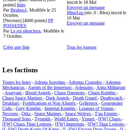
inscrit le 18 Mai
points]
Intro
Envoyer un message
Par
Beubeu1
.
Modifiée le 25
MiniAzu
(niv. 0 : Bleu)
inscrit le
Octobre.
10 Mai
[Necrons]
[4000 points]
PP
Envoyer un message
POSSEDES
Par
Le roi silencieux
.
Modifiée le
7 Octobre.
Créer une liste
Tous les joueurs
Les factions
Toutes les listes
-
Adepta Sororitas
-
Adeptus Custodes
-
Adeptus
Mechanicus
-
Agents of the Imperium
-
Arlequins
-
Astra Militarum
-
Asuryani
-
Blood Angels
-
Chaos Daemons
-
Chaos Knights
-
Chaos Space Marines
-
Dark Angels
-
Death Guard
-
Deathwatch
-
Drukhari
-
Fortifications et Non Alignés
-
Gellerpox
-
Genestealer
Cults
-
Grey Knights
-
Imperial Knights
-
Leagues of Votann
-
Necrons
-
Orks
-
Space Marines
-
Space Wolves
-
T'au Empire
-
Thousand Sons
-
Tyranids
-
World Eaters
-
Ynnari
-
[FW] Chaos
-
[FW] Chaos Titan Legions
-
[FW] Imperium
-
[FW] Titan Legions
-
[L-FW] Death Korps Of Krieg
-
[L-FW] Elysian Drop Troops
-
[L-