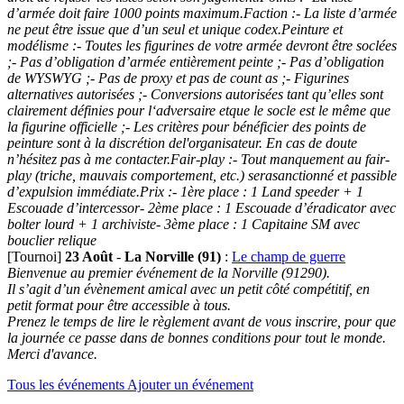
d’armée doit faire 1000 points maximum.Faction :- La liste d’armée
ne peut être issue que d’un seul et unique codex.Peinture et
modélisme :- Toutes les figurines de votre armée devront être soclées
;- Pas d’obligation d’armée entièrement peinte ;- Pas d’obligation
de WYSWYG ;- Pas de proxy et pas de count as ;- Figurines
alternatives autorisées ;- Conversions autorisées tant qu’elles sont
clairement définies pour l‘adversaire etque le socle est le même que
la figurine officielle ;- Les critères pour bénéficier des points de
peinture sont à la discrétion del'organisateur. En cas de doute
n’hésitez pas à me contacter.Fair-play :- Tout manquement au fair-
play (triche, mauvais comportement, etc.) serasanctionné et passible
d’expulsion immédiate.Prix :- 1ère place : 1 Land speeder + 1
Escouade d’intercessor- 2ème place : 1 Escouade d’éradicator avec
bolter lourd + 1 archiviste- 3ème place : 1 Capitaine SM avec
bouclier relique
[Tournoi]
23 Août
-
La Norville (91)
:
Le champ de guerre
Bienvenue au premier événement de la Norville (91290).
Il s’agit d’un évènement amical avec un petit côté compétitif, en
petit format pour être accessible à tous.
Prenez le temps de lire le règlement avant de vous inscrire, pour que
la journée ce passe dans de bonnes conditions pour tout le monde.
Merci d'avance.
Tous les événements
Ajouter un événement