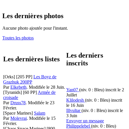
Les dernières photos
Aucune photo ajoutée pour l'instant.
Toutes les photos
Les derniers
Les dernières listes
inscrits
[Orks]
[205 PP]
Les Boyz de
Grazhuk 200PP
Par
Elkebeth
.
Modifiée le 28 Juin.
Yan07
(niv. 0 : Bleu)
inscrit le 2
[Tyranids]
[60 PP]
Armée de
Juillet
croisade
Klilodesh
(niv. 0 : Bleu)
inscrit
Par
Druss78
.
Modifiée le 23
le 16 Juin
Février.
Illvultar
(niv. 0 : Bleu)
inscrit le
[Space Marines]
Salam
3 Juin
Par
Molevrai
.
Modifiée le 15
Envoyer un message
Février.
Philippelebel
(niv. 0 : Bleu)
[Chaos Space Marines]
[800