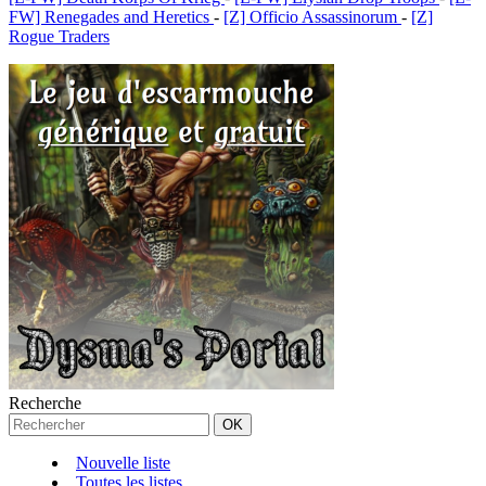
FW] Renegades and Heretics
-
[Z] Officio Assassinorum
-
[Z]
Rogue Traders
Recherche
Nouvelle liste
Toutes les listes