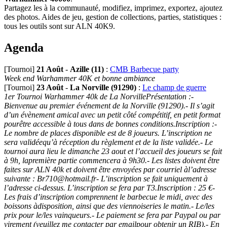
Partagez les à la communauté, modifiez, imprimez, exportez, ajoutez
des photos. Aides de jeu, gestion de collections, parties, statistiques :
tous les outils sont sur ALN 40K9.
Agenda
[Tournoi]
21 Août
-
Azille (11)
:
CMB Barbecue party
Week end Warhammer 40K et bonne ambiance
[Tournoi]
23 Août
-
La Norville (91290)
:
Le champ de guerre
1er Tournoi Warhammer 40k de La NorvillePrésentation :-
Bienvenue au premier événement de la Norville (91290).- Il s’agit
d’un évènement amical avec un petit côté compétitif, en petit format
pourêtre accessible à tous dans de bonnes conditions.Inscription :-
Le nombre de places disponible est de 8 joueurs. L’inscription ne
sera validéequ’à réception du règlement et de la liste validée.- Le
tournoi aura lieu le dimanche 23 aout et l’accueil des joueurs se fait
à 9h, lapremière partie commencera à 9h30.- Les listes doivent être
faites sur ALN 40k et doivent être envoyées par courriel àl’adresse
suivante : Br710@hotmail.fr- L’inscription se fait uniquement à
l’adresse ci-dessus. L’inscription se fera par T3.Inscription : 25 €-
Les frais d’inscription comprennent le barbecue le midi, avec des
boissons àdisposition, ainsi que des viennoiseries le matin.- Le/les
prix pour le/les vainqueurs.- Le paiement se fera par Paypal ou par
virement (veuillez me contacter par emailpour obtenir un RIB).- En