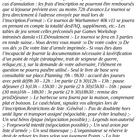
cas d'annulation : les frais d'inscription ne pourront être remboursés
que si lejoueur prévient avec au moins 72h d'avance.Le tournoi se
fera directement à l'adresse envoyée par mail lors de
l’inscription.Format :- Ce tournoi de Warhammer 40k v11 se jouera
en prenant en compte la totalité desFAQ, suppléments, etc.- Les
tables de jeu seront celles préconisés par Games Workshop
intronisés dansla v11.Déroulement :- Le tournoi se fera en 3 parties
en ronde suisse.- Vous devrez vous munir :o De votre codex ;o De
vos dés ;o De votre liste d’armée imprimée.- Si vous êtes dans
l’incapacité de fournir la documentation nécessaire à lavérification
d’un point de règle (stratagème, trait de seigneur de guerre,
relique,etc.), sur la demande de votre adversaire, l’élément en
question ne pourra pasêtre utilisé.- Seul le livre de base sera
consultable sur place.Planning :9h - 9h30 : accueil des joueurs
avec petit déj9h 30 - 12h : 1re partie (2 h 30)12h – 13h : pause
déjeuner (1 h)13h – 15h30 : 2e partie (2 h 30)15h30 – 16h : pause
(30 min)16h – 18h30 : 3e partie (2 h 30)18h30 : remise des
prixDéjeuner :- Le barbecue sera fourni par la maison, comprenant
plat et boisson. Le caséchéant, signalez vos allergies lors de
l’inscription.Restrictions de liste :Général :- Pas de doublette hors
unité ligne et transport assigné (négociable, pour éviter lesabus) ;-
Un seul héros épique (négociation possible) ;- Legends non-autorisé
;- Forgeworld interdit (négociation possible) ;- Un seul avion par
liste d’armée ;- Un seul titanesque ;- L'organisateur se réserve le
droit de refuser les listes selon son jugement.Points :- La liste