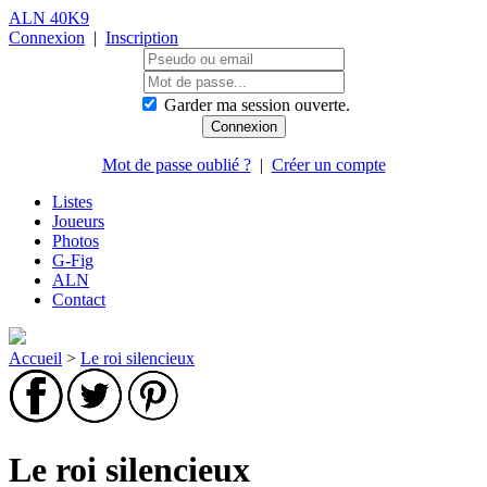
ALN 40K9
Connexion
|
Inscription
Garder ma session ouverte.
Mot de passe oublié ?
|
Créer un compte
Listes
Joueurs
Photos
G-Fig
ALN
Contact
Accueil
>
Le roi silencieux
Le roi silencieux