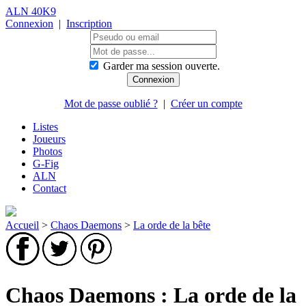
ALN 40K9
Connexion
|
Inscription
Garder ma session ouverte.
Mot de passe oublié ?
|
Créer un compte
Listes
Joueurs
Photos
G-Fig
ALN
Contact
Accueil
>
Chaos Daemons
>
La orde de la bête
Chaos Daemons : La orde de la