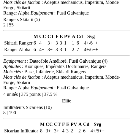
Mots clés de faction
: Adeptus mechanicus, Imperium, Monde-
Forge, Skitarii
Ranger Alpha
Equipement
: Fusil Galvanique
Rangers Skitarii (5)
2 | 55
M
CC
CT
F
E
PV
A
Cd
Svg
Skitarii Ranger
6
4+
3+
3
3
1
1
6
4+/6++
Ranger Alpha
6
4+
3+
3
3
1
2
7
4+/6++
Equipement
: Datacâble Amélioré, Fusil Galvanique (4)
Aptitudes
: Bioniques, Impératifs Doctrinaires, Rangers
Mots clés
: Base, Infanterie, Skitarii Rangers
Mots clés de faction
: Adeptus mechanicus, Imperium, Monde-
Forge, Skitarii
Ranger Alpha
Equipement
: Fusil Galvanique
4 unités | 375 points | 37.5 %
Elite
Infiltrateurs Sicariens (10)
8 | 190
M
CC
CT
F
E
PV
A
Cd
Svg
Sicarian Infiltrator
8
3+
3+
4
3
2
2
6
4+/5++