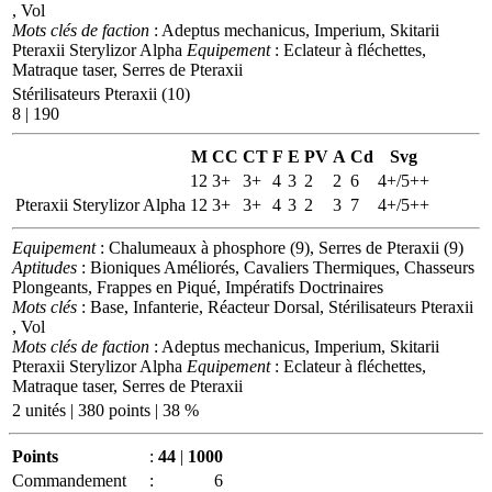
, Vol
Mots clés de faction
: Adeptus mechanicus, Imperium, Skitarii
Pteraxii Sterylizor Alpha
Equipement
: Eclateur à fléchettes,
Matraque taser, Serres de Pteraxii
Stérilisateurs Pteraxii (10)
8 | 190
M
CC
CT
F
E
PV
A
Cd
Svg
12
3+
3+
4
3
2
2
6
4+/5++
Pteraxii Sterylizor Alpha
12
3+
3+
4
3
2
3
7
4+/5++
Equipement
: Chalumeaux à phosphore (9), Serres de Pteraxii (9)
Aptitudes
: Bioniques Améliorés, Cavaliers Thermiques, Chasseurs
Plongeants, Frappes en Piqué, Impératifs Doctrinaires
Mots clés
: Base, Infanterie, Réacteur Dorsal, Stérilisateurs Pteraxii
, Vol
Mots clés de faction
: Adeptus mechanicus, Imperium, Skitarii
Pteraxii Sterylizor Alpha
Equipement
: Eclateur à fléchettes,
Matraque taser, Serres de Pteraxii
2 unités | 380 points | 38 %
Points
:
44
|
1000
Commandement
:
6