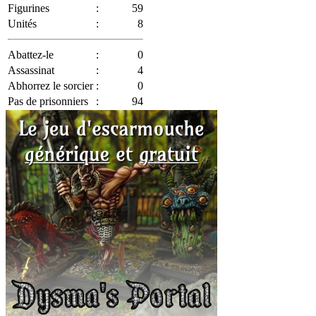
Figurines
:
59
Unités
:
8
Abattez-le
:
0
Assassinat
:
4
Abhorrez le sorcier
:
0
Pas de prisonniers
:
94