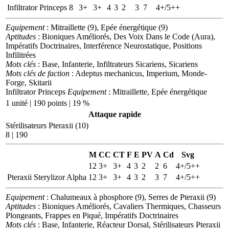
Infiltrator Princeps
8
3+
3+
4
3
2
3
7
4+/5++
Equipement
: Mitraillette (9), Epée énergétique (9)
Aptitudes
: Bioniques Améliorés, Des Voix Dans le Code (Aura),
Impératifs Doctrinaires, Interférence Neurostatique, Positions
Infilitrées
Mots clés
: Base, Infanterie, Infiltrateurs Sicariens, Sicariens
Mots clés de faction
: Adeptus mechanicus, Imperium, Monde-
Forge, Skitarii
Infiltrator Princeps
Equipement
: Mitraillette, Epée énergétique
1 unité | 190 points | 19 %
Attaque rapide
Stérilisateurs Pteraxii (10)
8 | 190
M
CC
CT
F
E
PV
A
Cd
Svg
12
3+
3+
4
3
2
2
6
4+/5++
Pteraxii Sterylizor Alpha
12
3+
3+
4
3
2
3
7
4+/5++
Equipement
: Chalumeaux à phosphore (9), Serres de Pteraxii (9)
Aptitudes
: Bioniques Améliorés, Cavaliers Thermiques, Chasseurs
Plongeants, Frappes en Piqué, Impératifs Doctrinaires
Mots clés
: Base, Infanterie, Réacteur Dorsal, Stérilisateurs Pteraxii