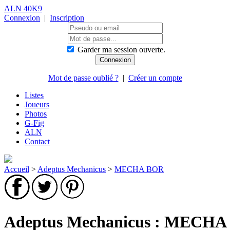
ALN 40K9
Connexion
|
Inscription
Garder ma session ouverte.
Mot de passe oublié ?
|
Créer un compte
Listes
Joueurs
Photos
G-Fig
ALN
Contact
Accueil
>
Adeptus Mechanicus
>
MECHA BOR
Adeptus Mechanicus : MECHA