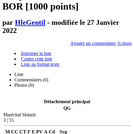
BOR [1000 points]
par
HleGentil
- modifiée le 27 Janvier
2022
Ajouter un commentaire
Actions
Imprimer la liste
Copier cette liste
Liste au format texte
Liste
Commentaires (
0
)
Photos (0)
Détachement principal
QG
Maréchal Skitarii
3 | 55
M
CC
CT
F
E
PV
A
Cd
Svg