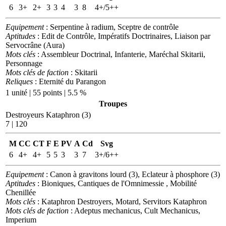
6
3+
2+
3
3
4
3
8
4+/5++
Equipement
: Serpentine à radium, Sceptre de contrôle
Aptitudes
: Edit de Contrôle, Impératifs Doctrinaires, Liaison par
Servocrâne (Aura)
Mots clés
: Assembleur Doctrinal, Infanterie, Maréchal Skitarii,
Personnage
Mots clés de faction
: Skitarii
Reliques
: Eternité du Parangon
1 unité | 55 points | 5.5 %
Troupes
Destroyeurs Kataphron (3)
7 | 120
M
CC
CT
F
E
PV
A
Cd
Svg
6
4+
4+
5
5
3
3
7
3+/6++
Equipement
: Canon à gravitons lourd (3), Eclateur à phosphore (3)
Aptitudes
: Bioniques, Cantiques de l'Omnimessie , Mobilité
Chenillée
Mots clés
: Kataphron Destroyers, Motard, Servitors Kataphron
Mots clés de faction
: Adeptus mechanicus, Cult Mechanicus,
Imperium