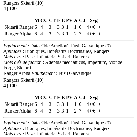
Rangers Skitarii (10)
4 | 100
M
CC
CT
F
E
PV
A
Cd
Svg
Skitarii Ranger
6
4+
3+
3
3
1
1
6
4+/6++
Ranger Alpha
6
4+
3+
3
3
1
2
7
4+/6++
Equipement
: Datacâble Amélioré, Fusil Galvanique (9)
Aptitudes
: Bioniques, Impératifs Doctrinaires, Rangers
Mots clés
: Base, Infanterie, Skitarii Rangers
Mots clés de faction
: Adeptus mechanicus, Imperium, Monde-
Forge, Skitarii
Ranger Alpha
Equipement
: Fusil Galvanique
Rangers Skitarii (10)
4 | 100
M
CC
CT
F
E
PV
A
Cd
Svg
Skitarii Ranger
6
4+
3+
3
3
1
1
6
4+/6++
Ranger Alpha
6
4+
3+
3
3
1
2
7
4+/6++
Equipement
: Datacâble Amélioré, Fusil Galvanique (9)
Aptitudes
: Bioniques, Impératifs Doctrinaires, Rangers
Mots clés
: Base, Infanterie, Skitarii Rangers