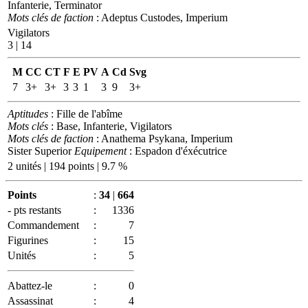
Infanterie, Terminator
Mots clés de faction
: Adeptus Custodes, Imperium
Vigilators
3 | 14
M
CC
CT
F
E
PV
A
Cd
Svg
7
3+
3+
3
3
1
3
9
3+
Aptitudes
: Fille de l'abîme
Mots clés
: Base, Infanterie, Vigilators
Mots clés de faction
: Anathema Psykana, Imperium
Sister Superior
Equipement
: Espadon d'éxécutrice
2 unités | 194 points | 9.7 %
Points
:
34
|
664
- pts restants
:
1336
Commandement
:
7
Figurines
:
15
Unités
:
5
Abattez-le
:
0
Assassinat
:
4