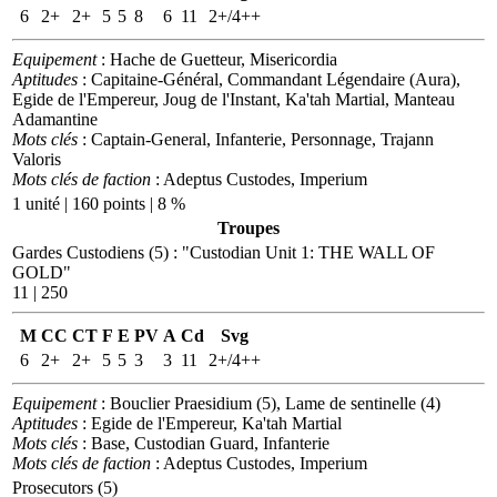
6
2+
2+
5
5
8
6
11
2+/4++
Equipement
: Hache de Guetteur, Misericordia
Aptitudes
: Capitaine-Général, Commandant Légendaire (Aura),
Egide de l'Empereur, Joug de l'Instant, Ka'tah Martial, Manteau
Adamantine
Mots clés
: Captain-General, Infanterie, Personnage, Trajann
Valoris
Mots clés de faction
: Adeptus Custodes, Imperium
1 unité | 160 points | 8 %
Troupes
Gardes Custodiens (5)
:
"Custodian Unit 1: THE WALL OF
GOLD"
11 | 250
M
CC
CT
F
E
PV
A
Cd
Svg
6
2+
2+
5
5
3
3
11
2+/4++
Equipement
: Bouclier Praesidium (5), Lame de sentinelle (4)
Aptitudes
: Egide de l'Empereur, Ka'tah Martial
Mots clés
: Base, Custodian Guard, Infanterie
Mots clés de faction
: Adeptus Custodes, Imperium
Prosecutors (5)