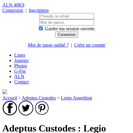
ALN 40K9
Connexion
|
Inscription
Garder ma session ouverte.
Mot de passe oublié ?
|
Créer un compte
Listes
Joueurs
Photos
G-Fig
ALN
Contact
Accueil
>
Adeptus Custodes
>
Legio Angeldust
Adeptus Custodes : Legio