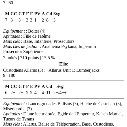
3 | 60
M
CC
CT
F
E
PV
A
Cd
Svg
7
3+
3+
3
3
1
2
8
3+
Equipement
: Bolter (4)
Aptitudes
: Fille de l'abîme
Mots clés
: Base, Infanterie, Prosecutors
Mots clés de faction
: Anathema Psykana, Imperium
Prosecutor Supérieure
2 unités | 310 points | 15.5 %
Elite
Custodiens Allarus (3)
:
"Allarus Unit 1: Lumberjacks"
9 | 180
M
CC
CT
F
E
PV
A
Cd
Svg
6
2+
2+
5
5
4
4
11
2+/4++
Equipement
: Lance-grenades Balistus (3), Hache de Castellan (3),
Misericordia (3)
Aptitudes
: D'une lueur dorée, Egide de l'Empereur, Ka'tah Martial,
Tueurs de Tyrans
Mots clés
: Allarus, Balise de Téléportation, Base, Custodiens,