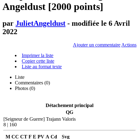
Angeldust [2000 points]
par
JulietAngeldust
- modifiée le 6 Avril
2022
Ajouter un commentaire
Actions
Imprimer la liste
Copier cette liste
Liste au format texte
Liste
Commentaires (
0
)
Photos (0)
Détachement principal
QG
[Seigneur de Guerre]
Trajann Valoris
8 | 160
M
CC
CT
F
E
PV
A
Cd
Svg