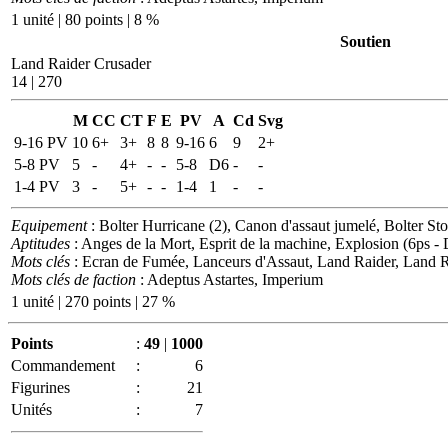
1 unité | 80 points | 8 %
Soutien
Land Raider Crusader
14 | 270
M
CC
CT
F
E
PV
A
Cd
Svg
9-16 PV
10
6+
3+
8
8
9-16
6
9
2+
5-8 PV
5
-
4+
-
-
5-8
D6
-
-
1-4 PV
3
-
5+
-
-
1-4
1
-
-
Equipement
: Bolter Hurricane (2), Canon d'assaut jumelé, Bolter St
Aptitudes
: Anges de la Mort, Esprit de la machine, Explosion (6ps -
Mots clés
: Ecran de Fumée, Lanceurs d'Assaut, Land Raider, Land R
Mots clés de faction
: Adeptus Astartes, Imperium
1 unité | 270 points | 27 %
Points
:
49
|
1000
Commandement
:
6
Figurines
:
21
Unités
:
7