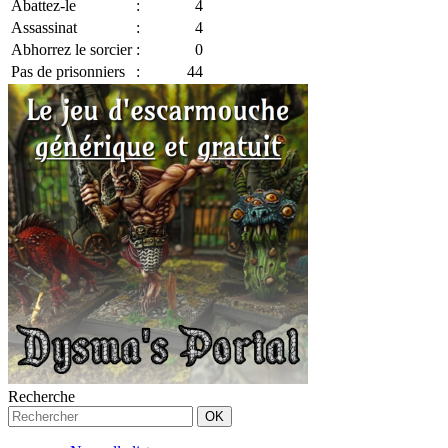
Abattez-le
:
4
Assassinat
:
4
Abhorrez le sorcier
:
0
Pas de prisonniers
:
44
Recherche