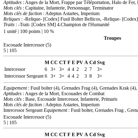
Aptitudes
: Anges de la Mort, Frappe par Téléportation, Halo de Fer, R
Mots clés
: Capitaine, Infanterie, Personnage, Terminator
Mots clés de faction
: Adeptus Astartes, Imperium
Reliques
: -Relique- [Codex] Fusil Bolter Bellicos, -Relique- [Codex
Traits
: -Trait- [Codex SM] 4.Champion de l'Humanité
1 unité | 100 points | 10 %
Troupes
Escouade Intercessor (5)
5 | 105
M
CC
CT
F
E
PV
A
Cd
Svg
Intercessor
6
3+
3+
4
4
2
2
7
3+
Intercessor Sergeant
6
3+
3+
4
4
2
3
8
3+
Equipement
: Fusil bolter (4), Grenades Frag (4), Grenades Krak (4), 
Aptitudes
: Anges de la Mort, Escouades de Combat
Mots clés
: Base, Escouade Intercessor, Infanterie, Primaris
Mots clés de faction
: Adeptus Astartes, Imperium
Intercessor Sergeant
Equipement
: Fusil bolter, Grenades Frag , Grena
Escouade Intercessor (5)
5 | 105
M
CC
CT
F
E
PV
A
Cd
Svg