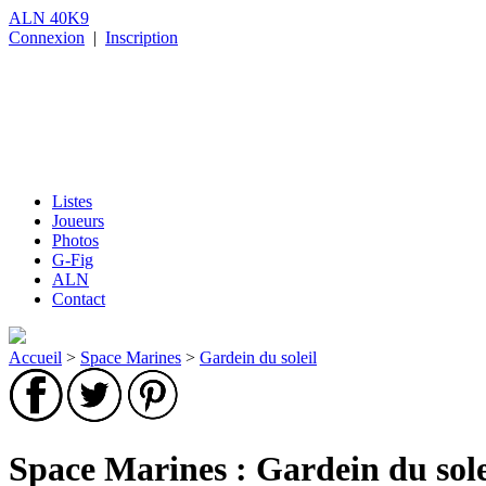
ALN 40K9
Connexion
|
Inscription
Listes
Joueurs
Photos
G-Fig
ALN
Contact
Accueil
>
Space Marines
>
Gardein du soleil
Space Marines : Gardein du sole