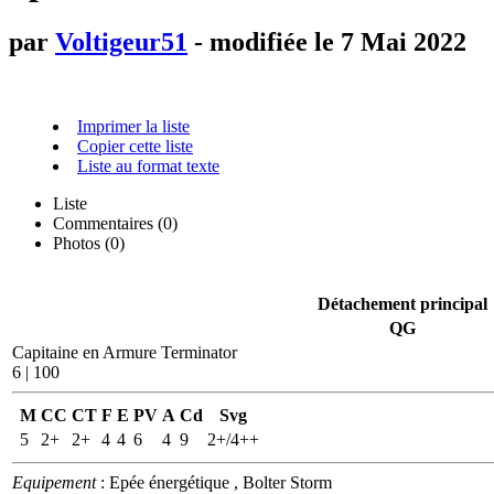
par
Voltigeur51
- modifiée le 7 Mai 2022
Imprimer la liste
Copier cette liste
Liste au format texte
Liste
Commentaires (
0
)
Photos (0)
Détachement principal
QG
Capitaine en Armure Terminator
6 | 100
M
CC
CT
F
E
PV
A
Cd
Svg
5
2+
2+
4
4
6
4
9
2+/4++
Equipement
: Epée énergétique , Bolter Storm