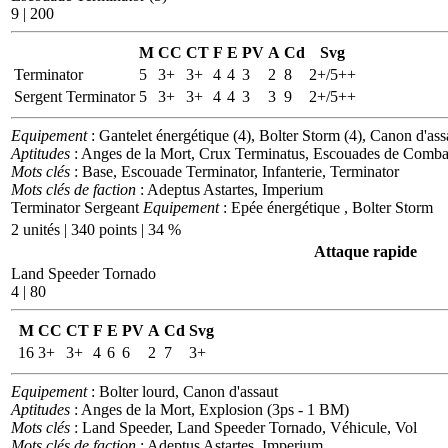
9 | 200
M
CC
CT
F
E
PV
A
Cd
Svg
Terminator
5
3+
3+
4
4
3
2
8
2+/5++
Sergent Terminator
5
3+
3+
4
4
3
3
9
2+/5++
Equipement
: Gantelet énergétique (4), Bolter Storm (4), Canon d'ass
Aptitudes
: Anges de la Mort, Crux Terminatus, Escouades de Combat
Mots clés
: Base, Escouade Terminator, Infanterie, Terminator
Mots clés de faction
: Adeptus Astartes, Imperium
Terminator Sergeant
Equipement
: Epée énergétique , Bolter Storm
2 unités | 340 points | 34 %
Attaque rapide
Land Speeder Tornado
4 | 80
M
CC
CT
F
E
PV
A
Cd
Svg
16
3+
3+
4
6
6
2
7
3+
Equipement
: Bolter lourd, Canon d'assaut
Aptitudes
: Anges de la Mort, Explosion (3ps - 1 BM)
Mots clés
: Land Speeder, Land Speeder Tornado, Véhicule, Vol
Mots clés de faction
: Adeptus Astartes, Imperium