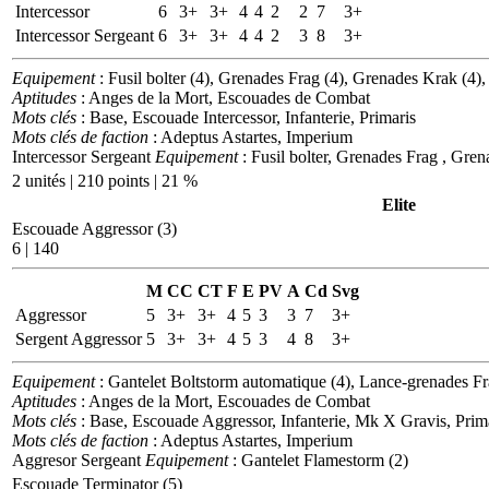
Intercessor
6
3+
3+
4
4
2
2
7
3+
Intercessor Sergeant
6
3+
3+
4
4
2
3
8
3+
Equipement
: Fusil bolter (4), Grenades Frag (4), Grenades Krak (4), 
Aptitudes
: Anges de la Mort, Escouades de Combat
Mots clés
: Base, Escouade Intercessor, Infanterie, Primaris
Mots clés de faction
: Adeptus Astartes, Imperium
Intercessor Sergeant
Equipement
: Fusil bolter, Grenades Frag , Grena
2 unités | 210 points | 21 %
Elite
Escouade Aggressor (3)
6 | 140
M
CC
CT
F
E
PV
A
Cd
Svg
Aggressor
5
3+
3+
4
5
3
3
7
3+
Sergent Aggressor
5
3+
3+
4
5
3
4
8
3+
Equipement
: Gantelet Boltstorm automatique (4), Lance-grenades Fr
Aptitudes
: Anges de la Mort, Escouades de Combat
Mots clés
: Base, Escouade Aggressor, Infanterie, Mk X Gravis, Prim
Mots clés de faction
: Adeptus Astartes, Imperium
Aggresor Sergeant
Equipement
: Gantelet Flamestorm (2)
Escouade Terminator (5)