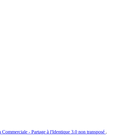
n Commerciale - Partage à l'Identique 3.0 non transposé
.