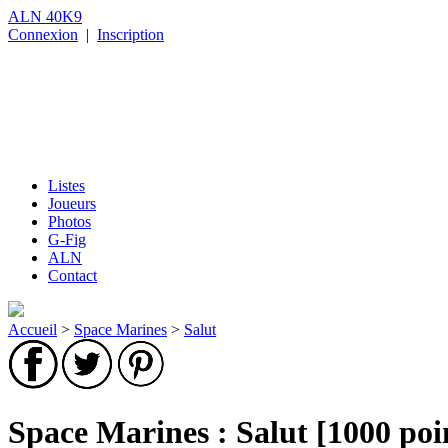
ALN 40K9
Connexion
|
Inscription
Listes
Joueurs
Photos
G-Fig
ALN
Contact
Accueil
>
Space Marines
>
Salut
Space Marines : Salut [1000 poi