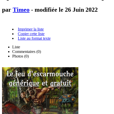
par
Timeo
- modifiée le 26 Juin 2022
Imprimer la liste
Copier cette liste
Liste au format texte
Liste
Commentaires (
0
)
Photos (0)