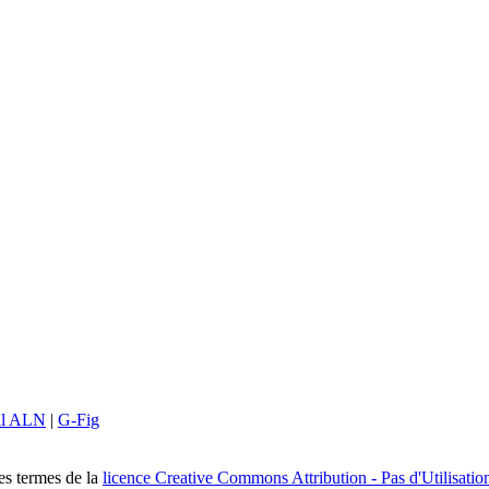
il ALN
|
G-Fig
les termes de la
licence Creative Commons Attribution - Pas d'Utilisatio