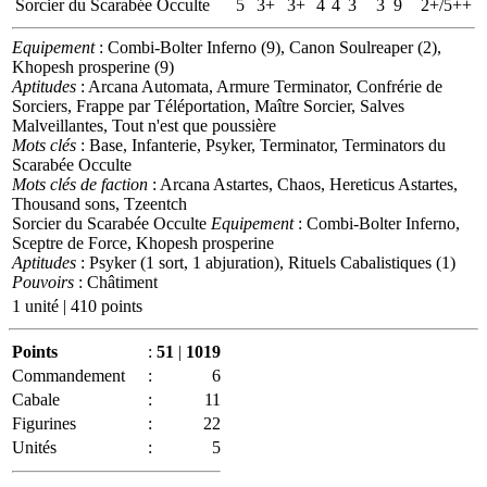
Sorcier du Scarabée Occulte
5
3+
3+
4
4
3
3
9
2+/5++
Equipement
: Combi-Bolter Inferno (9), Canon Soulreaper (2),
Khopesh prosperine (9)
Aptitudes
: Arcana Automata, Armure Terminator, Confrérie de
Sorciers, Frappe par Téléportation, Maître Sorcier, Salves
Malveillantes, Tout n'est que poussière
Mots clés
: Base, Infanterie, Psyker, Terminator, Terminators du
Scarabée Occulte
Mots clés de faction
: Arcana Astartes, Chaos, Hereticus Astartes,
Thousand sons, Tzeentch
Sorcier du Scarabée Occulte
Equipement
: Combi-Bolter Inferno,
Sceptre de Force, Khopesh prosperine
Aptitudes
: Psyker (1 sort, 1 abjuration), Rituels Cabalistiques (1)
Pouvoirs
: Châtiment
1 unité | 410 points
Points
:
51
|
1019
Commandement
:
6
Cabale
:
11
Figurines
:
22
Unités
:
5