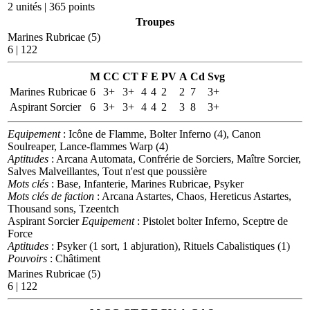
2 unités | 365 points
Troupes
Marines Rubricae (5)
6 | 122
M
CC
CT
F
E
PV
A
Cd
Svg
Marines Rubricae
6
3+
3+
4
4
2
2
7
3+
Aspirant Sorcier
6
3+
3+
4
4
2
3
8
3+
Equipement
: Icône de Flamme, Bolter Inferno (4), Canon
Soulreaper, Lance-flammes Warp (4)
Aptitudes
: Arcana Automata, Confrérie de Sorciers, Maître Sorcier,
Salves Malveillantes, Tout n'est que poussière
Mots clés
: Base, Infanterie, Marines Rubricae, Psyker
Mots clés de faction
: Arcana Astartes, Chaos, Hereticus Astartes,
Thousand sons, Tzeentch
Aspirant Sorcier
Equipement
: Pistolet bolter Inferno, Sceptre de
Force
Aptitudes
: Psyker (1 sort, 1 abjuration), Rituels Cabalistiques (1)
Pouvoirs
: Châtiment
Marines Rubricae (5)
6 | 122