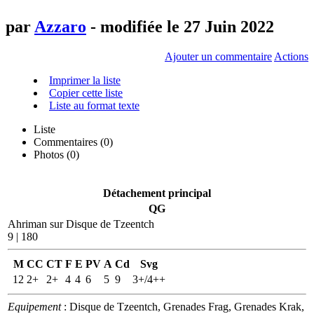
par
Azzaro
- modifiée le 27 Juin 2022
Ajouter un commentaire
Actions
Imprimer la liste
Copier cette liste
Liste au format texte
Liste
Commentaires (
0
)
Photos (0)
Détachement principal
QG
Ahriman sur Disque de Tzeentch
9 | 180
M
CC
CT
F
E
PV
A
Cd
Svg
12
2+
2+
4
4
6
5
9
3+/4++
Equipement
: Disque de Tzeentch, Grenades Frag, Grenades Krak,