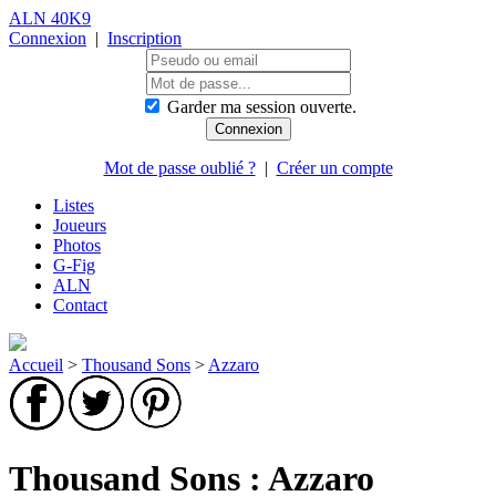
ALN 40K9
Connexion
|
Inscription
Garder ma session ouverte.
Mot de passe oublié ?
|
Créer un compte
Listes
Joueurs
Photos
G-Fig
ALN
Contact
Accueil
>
Thousand Sons
>
Azzaro
Thousand Sons : Azzaro