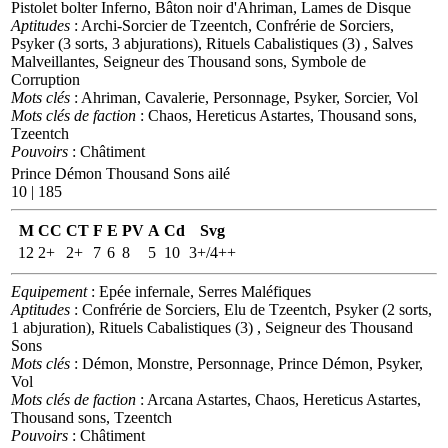
Pistolet bolter Inferno, Bâton noir d'Ahriman, Lames de Disque
Aptitudes
: Archi-Sorcier de Tzeentch, Confrérie de Sorciers,
Psyker (3 sorts, 3 abjurations), Rituels Cabalistiques (3) , Salves
Malveillantes, Seigneur des Thousand sons, Symbole de
Corruption
Mots clés
: Ahriman, Cavalerie, Personnage, Psyker, Sorcier, Vol
Mots clés de faction
: Chaos, Hereticus Astartes, Thousand sons,
Tzeentch
Pouvoirs
: Châtiment
Prince Démon Thousand Sons ailé
10 | 185
M
CC
CT
F
E
PV
A
Cd
Svg
12
2+
2+
7
6
8
5
10
3+/4++
Equipement
: Epée infernale, Serres Maléfiques
Aptitudes
: Confrérie de Sorciers, Elu de Tzeentch, Psyker (2 sorts,
1 abjuration), Rituels Cabalistiques (3) , Seigneur des Thousand
Sons
Mots clés
: Démon, Monstre, Personnage, Prince Démon, Psyker,
Vol
Mots clés de faction
: Arcana Astartes, Chaos, Hereticus Astartes,
Thousand sons, Tzeentch
Pouvoirs
: Châtiment