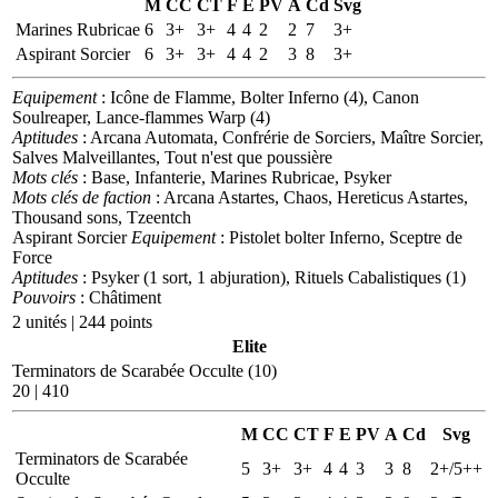
M
CC
CT
F
E
PV
A
Cd
Svg
Marines Rubricae
6
3+
3+
4
4
2
2
7
3+
Aspirant Sorcier
6
3+
3+
4
4
2
3
8
3+
Equipement
: Icône de Flamme, Bolter Inferno (4), Canon
Soulreaper, Lance-flammes Warp (4)
Aptitudes
: Arcana Automata, Confrérie de Sorciers, Maître Sorcier,
Salves Malveillantes, Tout n'est que poussière
Mots clés
: Base, Infanterie, Marines Rubricae, Psyker
Mots clés de faction
: Arcana Astartes, Chaos, Hereticus Astartes,
Thousand sons, Tzeentch
Aspirant Sorcier
Equipement
: Pistolet bolter Inferno, Sceptre de
Force
Aptitudes
: Psyker (1 sort, 1 abjuration), Rituels Cabalistiques (1)
Pouvoirs
: Châtiment
2 unités | 244 points
Elite
Terminators de Scarabée Occulte (10)
20 | 410
M
CC
CT
F
E
PV
A
Cd
Svg
Terminators de Scarabée
5
3+
3+
4
4
3
3
8
2+/5++
Occulte