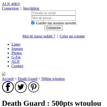
ALN 40K9
Connexion
|
Inscription
Garder ma session ouverte.
Mot de passe oublié ?
|
Créer un compte
Listes
Joueurs
Photos
G-Fig
ALN
Contact
Accueil
>
Death Guard
>
500pts wtoulou
Death Guard : 500pts wtoulou