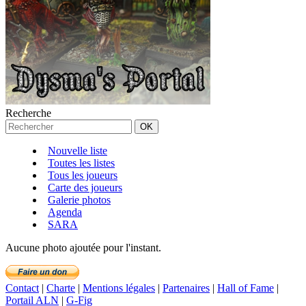
Recherche
Nouvelle liste
Toutes les listes
Tous les joueurs
Carte des joueurs
Galerie photos
Agenda
SARA
Aucune photo ajoutée pour l'instant.
Contact
|
Charte
|
Mentions légales
|
Partenaires
|
Hall of Fame
|
Portail ALN
|
G-Fig