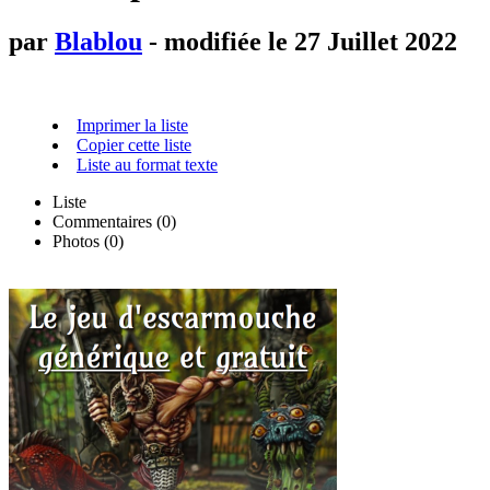
par
Blablou
- modifiée le 27 Juillet 2022
Imprimer la liste
Copier cette liste
Liste au format texte
Liste
Commentaires (
0
)
Photos (0)