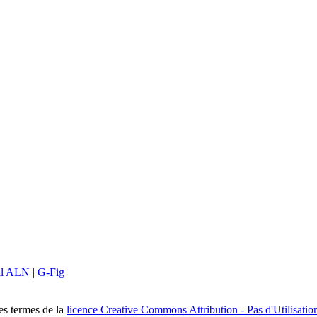
il ALN
|
G-Fig
les termes de la
licence Creative Commons Attribution - Pas d'Utilisatio