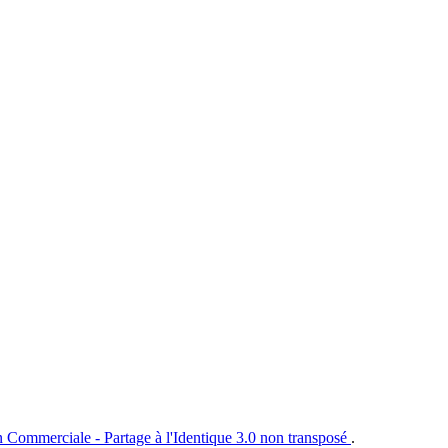
n Commerciale - Partage à l'Identique 3.0 non transposé
.