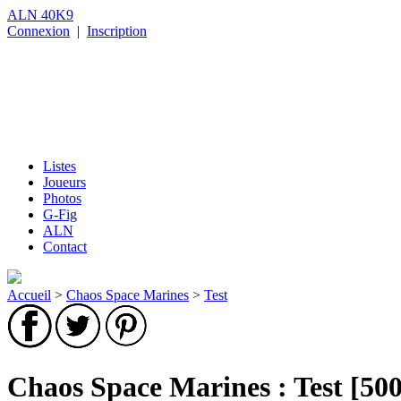
ALN 40K9
Connexion
|
Inscription
Listes
Joueurs
Photos
G-Fig
ALN
Contact
Accueil
>
Chaos Space Marines
>
Test
Chaos Space Marines : Test [500