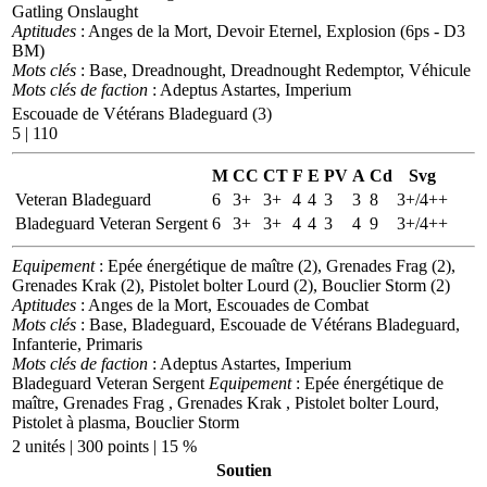
Gatling Onslaught
Aptitudes
: Anges de la Mort, Devoir Eternel, Explosion (6ps - D3
BM)
Mots clés
: Base, Dreadnought, Dreadnought Redemptor, Véhicule
Mots clés de faction
: Adeptus Astartes, Imperium
Escouade de Vétérans Bladeguard (3)
5 | 110
M
CC
CT
F
E
PV
A
Cd
Svg
Veteran Bladeguard
6
3+
3+
4
4
3
3
8
3+/4++
Bladeguard Veteran Sergent
6
3+
3+
4
4
3
4
9
3+/4++
Equipement
: Epée énergétique de maître (2), Grenades Frag (2),
Grenades Krak (2), Pistolet bolter Lourd (2), Bouclier Storm (2)
Aptitudes
: Anges de la Mort, Escouades de Combat
Mots clés
: Base, Bladeguard, Escouade de Vétérans Bladeguard,
Infanterie, Primaris
Mots clés de faction
: Adeptus Astartes, Imperium
Bladeguard Veteran Sergent
Equipement
: Epée énergétique de
maître, Grenades Frag , Grenades Krak , Pistolet bolter Lourd,
Pistolet à plasma, Bouclier Storm
2 unités | 300 points | 15 %
Soutien