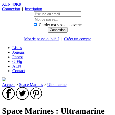
ALN 40K9
Connexion
|
Inscription
Garder ma session ouverte.
Mot de passe oublié ?
|
Créer un compte
Listes
Joueurs
Photos
G-Fig
ALN
Contact
Accueil
>
Space Marines
>
Ultramarine
Space Marines : Ultramarine