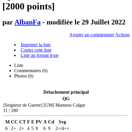
[2000 points]
par
AlbanFa
- modifiée le 29 Juillet 2022
Ajouter un commentaire
Actions
Imprimer la liste
Copier cette liste
Liste au format texte
Liste
Commentaires (
0
)
Photos (0)
Détachement principal
QG
[Seigneur de Guerre]
[UM] Marneus Calgar
11 | 180
M
CC
CT
F
E
PV
A
Cd
Svg
6
2+
2+
4
5
8
6
9
2+/4++