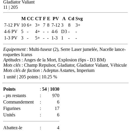
Gladiator Valiant
11 | 205
M
CC
CT
F
E
PV
A
Cd
Svg
7-12 PV
10
6+
3+
7
8
7-12
3
8
3+
4-6 PV
5
-
4+
-
-
4-6
D3
-
-
1-3 PV
3
-
5+
-
-
1-3
1
-
-
Equipement
: Multi-fuseur (2), Serre Laser jumelée, Nacelle lance-
roquettes Icarus
Aptitudes
: Anges de la Mort, Explosion (6ps - D3 BM)
Mots clés
: Champ Repulsor, Gladiator, Gladiator Valiant, Véhicule
Mots clés de faction
: Adeptus Astartes, Imperium
1 unité | 205 points | 10.25 %
Points
:
54
|
1030
- pts restants
:
970
Commandement
:
6
Figurines
:
17
Unités
:
6
Abattez-le
:
4