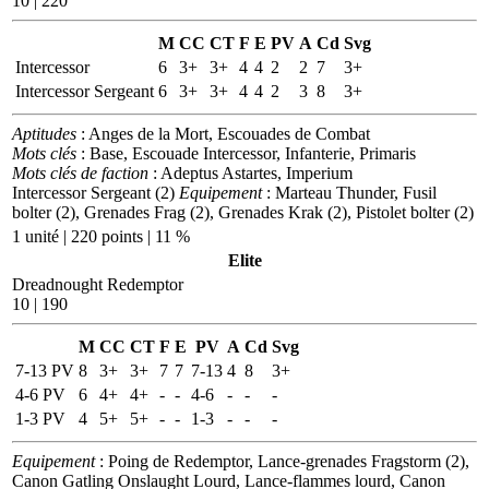
10 | 220
M
CC
CT
F
E
PV
A
Cd
Svg
Intercessor
6
3+
3+
4
4
2
2
7
3+
Intercessor Sergeant
6
3+
3+
4
4
2
3
8
3+
Aptitudes
: Anges de la Mort, Escouades de Combat
Mots clés
: Base, Escouade Intercessor, Infanterie, Primaris
Mots clés de faction
: Adeptus Astartes, Imperium
Intercessor Sergeant (2)
Equipement
: Marteau Thunder, Fusil
bolter (2), Grenades Frag (2), Grenades Krak (2), Pistolet bolter (2)
1 unité | 220 points | 11 %
Elite
Dreadnought Redemptor
10 | 190
M
CC
CT
F
E
PV
A
Cd
Svg
7-13 PV
8
3+
3+
7
7
7-13
4
8
3+
4-6 PV
6
4+
4+
-
-
4-6
-
-
-
1-3 PV
4
5+
5+
-
-
1-3
-
-
-
Equipement
: Poing de Redemptor, Lance-grenades Fragstorm (2),
Canon Gatling Onslaught Lourd, Lance-flammes lourd, Canon