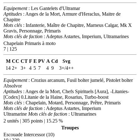
Equipement
: Les Gantelets d'Ultramar
Aptitudes
: Anges de la Mort, Armure d'Heraclus, Maitre de
Chapitre
Mots clés
: Infanterie, Maître de Chapitre, Marneus Calgar, Mk X
Gravis, Personnage, Primaris
Mots clés de faction
: Adeptus Astartes, Imperium, Ultramarines
Chapelain Primaris à moto
7 | 125
M
CC
CT
F
E
PV
A
Cd
Svg
14
2+
3+
4
5
7
4
9
3+/4++
Equipement
: Crozius arcanum, Fusil bolter jumelé, Pistolet bolter
Absolvor
Aptitudes
: Anges de la Mort, Chefs Spirituels [Aura], -Litanies-
[Codex] 0.Litanie de la Haine, Rosarius, Turbo-boost
Mots clés
: Chapelain, Motard, Personnage, Prêtre, Primaris
Mots clés de faction
: Adeptus Astartes, Imperium
Ultramarine
Mots clés de faction
: Ultramarines
2 unités | 305 points | 15.25 %
Troupes
Escouade Intercessor (10)