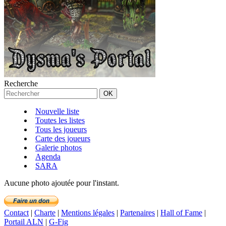
Recherche
Nouvelle liste
Toutes les listes
Tous les joueurs
Carte des joueurs
Galerie photos
Agenda
SARA
Aucune photo ajoutée pour l'instant.
Contact
|
Charte
|
Mentions légales
|
Partenaires
|
Hall of Fame
|
Portail ALN
|
G-Fig