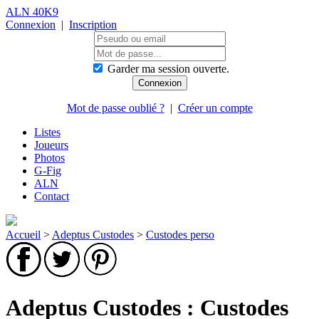
ALN 40K9
Connexion
|
Inscription
Garder ma session ouverte.
Mot de passe oublié ?
|
Créer un compte
Listes
Joueurs
Photos
G-Fig
ALN
Contact
Accueil
>
Adeptus Custodes
>
Custodes perso
Adeptus Custodes : Custodes