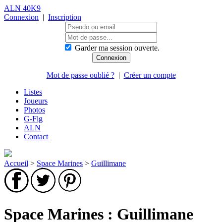
ALN 40K9
Connexion
|
Inscription
Garder ma session ouverte.
Mot de passe oublié ?
|
Créer un compte
Listes
Joueurs
Photos
G-Fig
ALN
Contact
Accueil
>
Space Marines
>
Guillimane
Space Marines : Guillimane