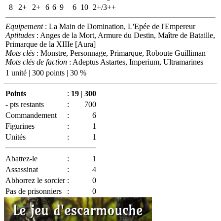
8
2+
2+
6
6
9
6
10
2+/3++
Equipement
: La Main de Domination, L'Epée de l'Empereur
Aptitudes
: Anges de la Mort, Armure du Destin, Maître de Bataille,
Primarque de la XIIIe [Aura]
Mots clés
: Monstre, Personnage, Primarque, Roboute Guilliman
Mots clés de faction
: Adeptus Astartes, Imperium, Ultramarines
1 unité | 300 points | 30 %
Points
:
19
|
300
- pts restants
:
700
Commandement
:
6
Figurines
:
1
Unités
:
1
Abattez-le
:
1
Assassinat
:
4
Abhorrez le sorcier
:
0
Pas de prisonniers
:
0