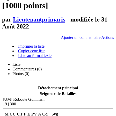
[1000 points]
par
Lieutenantprimaris
- modifiée le 31
Août 2022
Ajouter un commentaire
Actions
Imprimer la liste
Copier cette liste
Liste au format texte
Liste
Commentaires (
0
)
Photos (0)
Détachement principal
Seigneur de Batailles
[UM] Roboute Guilliman
19 | 300
M
CC
CT
F
E
PV
A
Cd
Svg