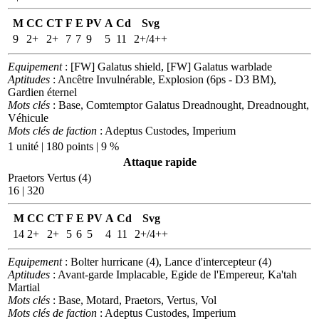
M
CC
CT
F
E
PV
A
Cd
Svg
9
2+
2+
7
7
9
5
11
2+/4++
Equipement
: [FW] Galatus shield, [FW] Galatus warblade
Aptitudes
: Ancêtre Invulnérable, Explosion (6ps - D3 BM),
Gardien éternel
Mots clés
: Base, Comtemptor Galatus Dreadnought, Dreadnought,
Véhicule
Mots clés de faction
: Adeptus Custodes, Imperium
1 unité | 180 points | 9 %
Attaque rapide
Praetors Vertus (4)
16 | 320
M
CC
CT
F
E
PV
A
Cd
Svg
14
2+
2+
5
6
5
4
11
2+/4++
Equipement
: Bolter hurricane (4), Lance d'intercepteur (4)
Aptitudes
: Avant-garde Implacable, Egide de l'Empereur, Ka'tah
Martial
Mots clés
: Base, Motard, Praetors, Vertus, Vol
Mots clés de faction
: Adeptus Custodes, Imperium