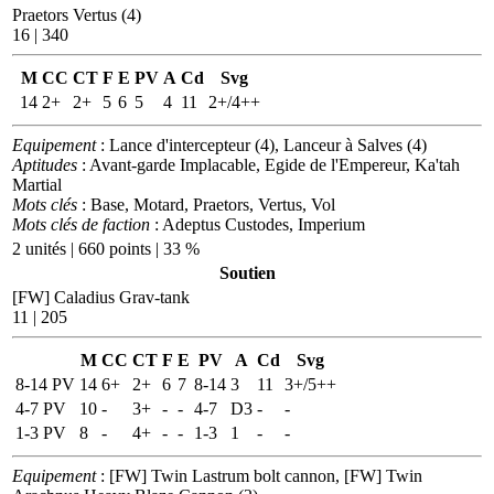
Praetors Vertus (4)
16 | 340
M
CC
CT
F
E
PV
A
Cd
Svg
14
2+
2+
5
6
5
4
11
2+/4++
Equipement
: Lance d'intercepteur (4), Lanceur à Salves (4)
Aptitudes
: Avant-garde Implacable, Egide de l'Empereur, Ka'tah
Martial
Mots clés
: Base, Motard, Praetors, Vertus, Vol
Mots clés de faction
: Adeptus Custodes, Imperium
2 unités | 660 points | 33 %
Soutien
[FW] Caladius Grav-tank
11 | 205
M
CC
CT
F
E
PV
A
Cd
Svg
8-14 PV
14
6+
2+
6
7
8-14
3
11
3+/5++
4-7 PV
10
-
3+
-
-
4-7
D3
-
-
1-3 PV
8
-
4+
-
-
1-3
1
-
-
Equipement
: [FW] Twin Lastrum bolt cannon, [FW] Twin