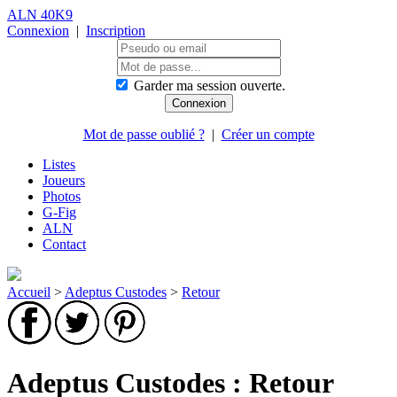
ALN 40K9
Connexion
|
Inscription
Garder ma session ouverte.
Mot de passe oublié ?
|
Créer un compte
Listes
Joueurs
Photos
G-Fig
ALN
Contact
Accueil
>
Adeptus Custodes
>
Retour
Adeptus Custodes : Retour