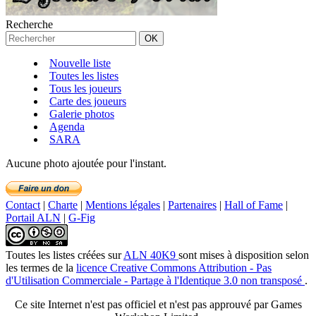
Recherche
Nouvelle liste
Toutes les listes
Tous les joueurs
Carte des joueurs
Galerie photos
Agenda
SARA
Aucune photo ajoutée pour l'instant.
Contact
|
Charte
|
Mentions légales
|
Partenaires
|
Hall of Fame
|
Portail ALN
|
G-Fig
Toutes les listes créées
sur
ALN 40K9
sont mises à disposition selon
les termes de la
licence Creative Commons Attribution - Pas
d'Utilisation Commerciale - Partage à l'Identique 3.0 non transposé
.
Ce site Internet n'est pas officiel et n'est pas approuvé par Games