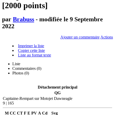
[2000 points]
par
Brabuss
- modifiée le 9 Septembre
2022
Ajouter un commentaire
Actions
Imprimer la liste
Copier cette liste
Liste au format texte
Liste
Commentaires (
0
)
Photos (0)
Détachement principal
QG
Capitaine-Rempart sur Motojet Dawneagle
9 | 165
M
CC
CT
F
E
PV
A
Cd
Svg