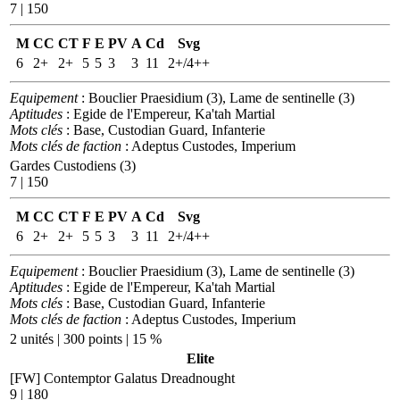
7 | 150
M
CC
CT
F
E
PV
A
Cd
Svg
6
2+
2+
5
5
3
3
11
2+/4++
Equipement
: Bouclier Praesidium (3), Lame de sentinelle (3)
Aptitudes
: Egide de l'Empereur, Ka'tah Martial
Mots clés
: Base, Custodian Guard, Infanterie
Mots clés de faction
: Adeptus Custodes, Imperium
Gardes Custodiens (3)
7 | 150
M
CC
CT
F
E
PV
A
Cd
Svg
6
2+
2+
5
5
3
3
11
2+/4++
Equipement
: Bouclier Praesidium (3), Lame de sentinelle (3)
Aptitudes
: Egide de l'Empereur, Ka'tah Martial
Mots clés
: Base, Custodian Guard, Infanterie
Mots clés de faction
: Adeptus Custodes, Imperium
2 unités | 300 points | 15 %
Elite
[FW] Contemptor Galatus Dreadnought
9 | 180