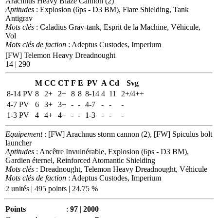
Arachnus Heavy Blaze Cannon (2)
Aptitudes
: Explosion (6ps - D3 BM), Flare Shielding, Tank
Antigrav
Mots clés
: Caladius Grav-tank, Esprit de la Machine, Véhicule,
Vol
Mots clés de faction
: Adeptus Custodes, Imperium
[FW] Telemon Heavy Dreadnought
14 | 290
M
CC
CT
F
E
PV
A
Cd
Svg
8-14 PV
8
2+
2+
8
8
8-14
4
11
2+/4++
4-7 PV
6
3+
3+
-
-
4-7
-
-
-
1-3 PV
4
4+
4+
-
-
1-3
-
-
-
Equipement
: [FW] Arachnus storm cannon (2), [FW] Spiculus bolt
launcher
Aptitudes
: Ancêtre Invulnérable, Explosion (6ps - D3 BM),
Gardien éternel, Reinforced Atomantic Shielding
Mots clés
: Dreadnought, Telemon Heavy Dreadnought, Véhicule
Mots clés de faction
: Adeptus Custodes, Imperium
2 unités | 495 points | 24.75 %
Points
:
97
|
2000