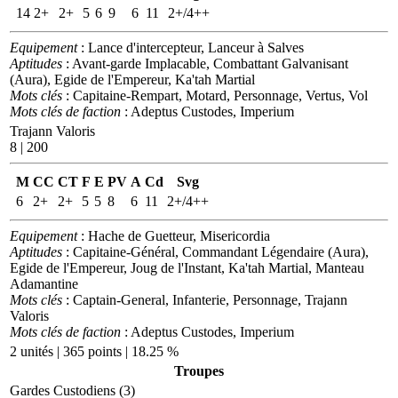
14
2+
2+
5
6
9
6
11
2+/4++
Equipement
: Lance d'intercepteur, Lanceur à Salves
Aptitudes
: Avant-garde Implacable, Combattant Galvanisant
(Aura), Egide de l'Empereur, Ka'tah Martial
Mots clés
: Capitaine-Rempart, Motard, Personnage, Vertus, Vol
Mots clés de faction
: Adeptus Custodes, Imperium
Trajann Valoris
8 | 200
M
CC
CT
F
E
PV
A
Cd
Svg
6
2+
2+
5
5
8
6
11
2+/4++
Equipement
: Hache de Guetteur, Misericordia
Aptitudes
: Capitaine-Général, Commandant Légendaire (Aura),
Egide de l'Empereur, Joug de l'Instant, Ka'tah Martial, Manteau
Adamantine
Mots clés
: Captain-General, Infanterie, Personnage, Trajann
Valoris
Mots clés de faction
: Adeptus Custodes, Imperium
2 unités | 365 points | 18.25 %
Troupes
Gardes Custodiens (3)