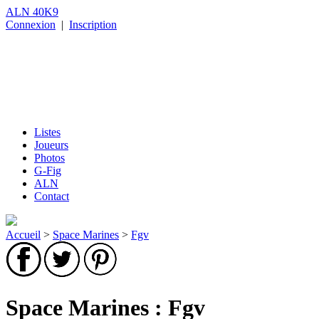
ALN 40K9
Connexion
|
Inscription
Listes
Joueurs
Photos
G-Fig
ALN
Contact
Accueil
>
Space Marines
>
Fgv
Space Marines : Fgv