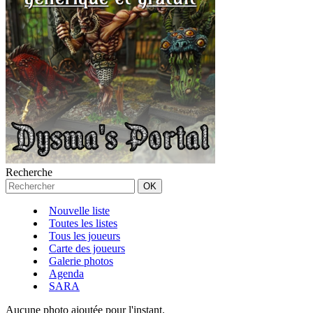
Recherche
Nouvelle liste
Toutes les listes
Tous les joueurs
Carte des joueurs
Galerie photos
Agenda
SARA
Aucune photo ajoutée pour l'instant.