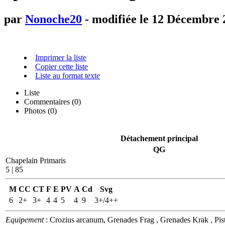
par
Nonoche20
- modifiée le 12 Décembre 
Imprimer la liste
Copier cette liste
Liste au format texte
Liste
Commentaires (
0
)
Photos (0)
Détachement principal
QG
Chapelain Primaris
5 | 85
M
CC
CT
F
E
PV
A
Cd
Svg
6
2+
3+
4
4
5
4
9
3+/4++
Equipement
: Crozius arcanum, Grenades Frag , Grenades Krak , Pist