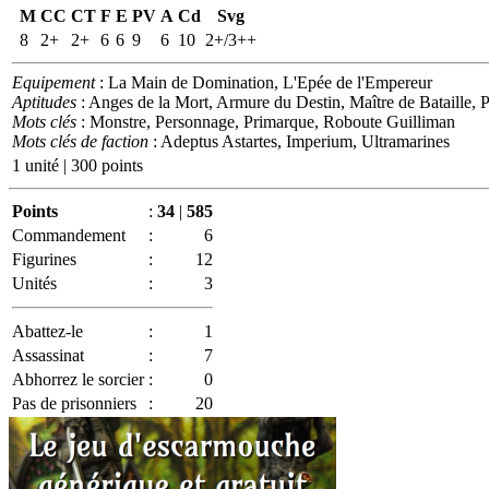
M
CC
CT
F
E
PV
A
Cd
Svg
8
2+
2+
6
6
9
6
10
2+/3++
Equipement
: La Main de Domination, L'Epée de l'Empereur
Aptitudes
: Anges de la Mort, Armure du Destin, Maître de Bataille, 
Mots clés
: Monstre, Personnage, Primarque, Roboute Guilliman
Mots clés de faction
: Adeptus Astartes, Imperium, Ultramarines
1 unité | 300 points
Points
:
34
|
585
Commandement
:
6
Figurines
:
12
Unités
:
3
Abattez-le
:
1
Assassinat
:
7
Abhorrez le sorcier
:
0
Pas de prisonniers
:
20