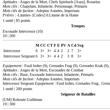
Aptitudes
: Anges de la Mort, Chefs Spirituels [Aura], Rosarius
Mots clés
: Chapelain, Infanterie, Personnage, Primaris
Mots clés de faction
: Adeptus Astartes, Imperium
Prières
: -Litanies- [Codex] 0.Litanie de la Haine
1 unité | 85 points
Troupes
Escouade Intercessor (10)
10 | 200
M
CC
CT
F
E
PV
A
Cd
Svg
Intercessor
6
3+
3+
4
4
2
2
7
3+
Intercessor Sergeant
6
3+
3+
4
4
2
3
8
3+
Equipement
: Fusil bolter (9), Grenades Frag (9), Grenades Krak (9), P
Aptitudes
: Anges de la Mort, Escouades de Combat
Mots clés
: Base, Escouade Intercessor, Infanterie, Primaris
Mots clés de faction
: Adeptus Astartes, Imperium
Intercessor Sergeant
Equipement
: Fusil bolter, Grenades Frag , Grena
1 unité | 200 points
Seigneur de Batailles
[UM] Roboute Guilliman
19 | 300