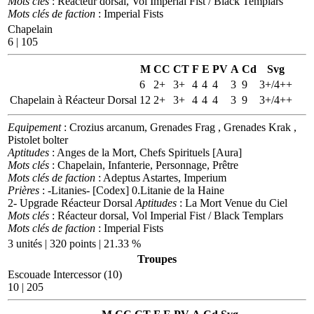
Mots clés
: Réacteur dorsal, Vol
Imperial Fist / Black Templars
Mots clés de faction
: Imperial Fists
Chapelain
6 | 105
M
CC
CT
F
E
PV
A
Cd
Svg
6
2+
3+
4
4
4
3
9
3+/4++
Chapelain à Réacteur Dorsal
12
2+
3+
4
4
4
3
9
3+/4++
Equipement
: Crozius arcanum, Grenades Frag , Grenades Krak ,
Pistolet bolter
Aptitudes
: Anges de la Mort, Chefs Spirituels [Aura]
Mots clés
: Chapelain, Infanterie, Personnage, Prêtre
Mots clés de faction
: Adeptus Astartes, Imperium
Prières
: -Litanies- [Codex] 0.Litanie de la Haine
2- Upgrade Réacteur Dorsal
Aptitudes
: La Mort Venue du Ciel
Mots clés
: Réacteur dorsal, Vol
Imperial Fist / Black Templars
Mots clés de faction
: Imperial Fists
3 unités | 320 points | 21.33 %
Troupes
Escouade Intercessor (10)
10 | 205