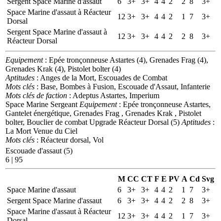
Sergent Space Marine d'assaut
6
3+
3+
4
4
2
2
8
3+
Space Marine d'assaut à Réacteur
12
3+
3+
4
4
2
1
7
3+
Dorsal
Sergent Space Marine d'assaut à
12
3+
3+
4
4
2
2
8
3+
Réacteur Dorsal
Equipement
: Epée tronçonneuse Astartes (4), Grenades Frag (4),
Grenades Krak (4), Pistolet bolter (4)
Aptitudes
: Anges de la Mort, Escouades de Combat
Mots clés
: Base, Bombes à Fusion, Escouade d'Assaut, Infanterie
Mots clés de faction
: Adeptus Astartes, Imperium
Space Marine Sergeant
Equipement
: Epée tronçonneuse Astartes,
Gantelet énergétique, Grenades Frag , Grenades Krak , Pistolet
bolter, Bouclier de combat
Upgrade Réacteur Dorsal (5)
Aptitudes
:
La Mort Venue du Ciel
Mots clés
: Réacteur dorsal, Vol
Escouade d'assaut (5)
6 | 95
M
CC
CT
F
E
PV
A
Cd
Svg
Space Marine d'assaut
6
3+
3+
4
4
2
1
7
3+
Sergent Space Marine d'assaut
6
3+
3+
4
4
2
2
8
3+
Space Marine d'assaut à Réacteur
12
3+
3+
4
4
2
1
7
3+
Dorsal