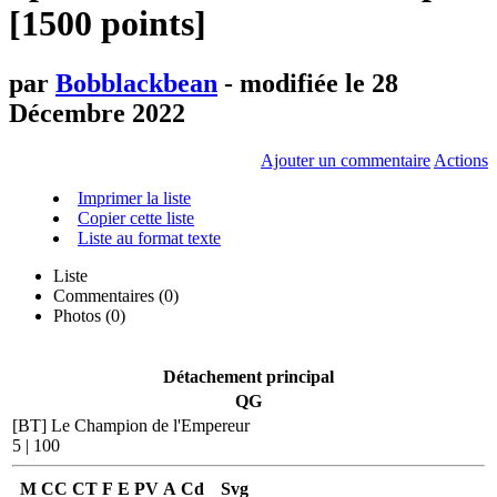
[1500 points]
par
Bobblackbean
- modifiée le 28
Décembre 2022
Ajouter un commentaire
Actions
Imprimer la liste
Copier cette liste
Liste au format texte
Liste
Commentaires (
0
)
Photos (0)
Détachement principal
QG
[BT] Le Champion de l'Empereur
5 | 100
M
CC
CT
F
E
PV
A
Cd
Svg