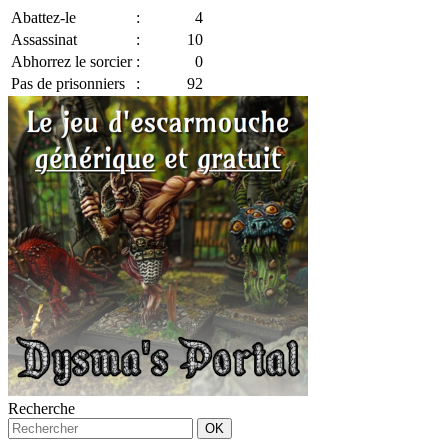
Abattez-le
:
4
Assassinat
:
10
Abhorrez le sorcier
:
0
Pas de prisonniers
:
92
Recherche