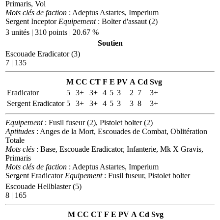
Primaris, Vol
Mots clés de faction
: Adeptus Astartes, Imperium
Sergent Inceptor
Equipement
: Bolter d'assaut (2)
3 unités | 310 points | 20.67 %
Soutien
Escouade Eradicator (3)
7 | 135
M
CC
CT
F
E
PV
A
Cd
Svg
Eradicator
5
3+
3+
4
5
3
2
7
3+
Sergent Eradicator
5
3+
3+
4
5
3
3
8
3+
Equipement
: Fusil fuseur (2), Pistolet bolter (2)
Aptitudes
: Anges de la Mort, Escouades de Combat, Oblitération
Totale
Mots clés
: Base, Escouade Eradicator, Infanterie, Mk X Gravis,
Primaris
Mots clés de faction
: Adeptus Astartes, Imperium
Sergent Eradicator
Equipement
: Fusil fuseur, Pistolet bolter
Escouade Hellblaster (5)
8 | 165
M
CC
CT
F
E
PV
A
Cd
Svg