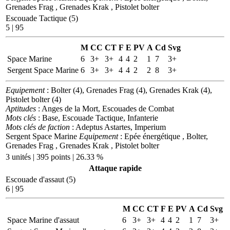
Grenades Frag , Grenades Krak , Pistolet bolter
Escouade Tactique (5)
5 | 95
M
CC
CT
F
E
PV
A
Cd
Svg
Space Marine
6
3+
3+
4
4
2
1
7
3+
Sergent Space Marine
6
3+
3+
4
4
2
2
8
3+
Equipement
: Bolter (4), Grenades Frag (4), Grenades Krak (4),
Pistolet bolter (4)
Aptitudes
: Anges de la Mort, Escouades de Combat
Mots clés
: Base, Escouade Tactique, Infanterie
Mots clés de faction
: Adeptus Astartes, Imperium
Sergent Space Marine
Equipement
: Epée énergétique , Bolter,
Grenades Frag , Grenades Krak , Pistolet bolter
3 unités | 395 points | 26.33 %
Attaque rapide
Escouade d'assaut (5)
6 | 95
M
CC
CT
F
E
PV
A
Cd
Svg
Space Marine d'assaut
6
3+
3+
4
4
2
1
7
3+