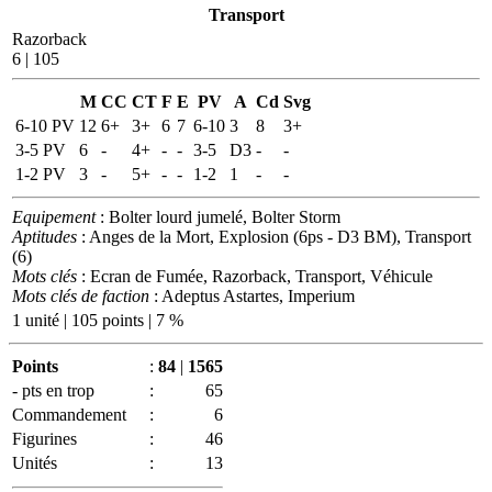
Transport
Razorback
6 | 105
M
CC
CT
F
E
PV
A
Cd
Svg
6-10 PV
12
6+
3+
6
7
6-10
3
8
3+
3-5 PV
6
-
4+
-
-
3-5
D3
-
-
1-2 PV
3
-
5+
-
-
1-2
1
-
-
Equipement
: Bolter lourd jumelé, Bolter Storm
Aptitudes
: Anges de la Mort, Explosion (6ps - D3 BM), Transport
(6)
Mots clés
: Ecran de Fumée, Razorback, Transport, Véhicule
Mots clés de faction
: Adeptus Astartes, Imperium
1 unité | 105 points | 7 %
Points
:
84
|
1565
- pts en trop
:
65
Commandement
:
6
Figurines
:
46
Unités
:
13