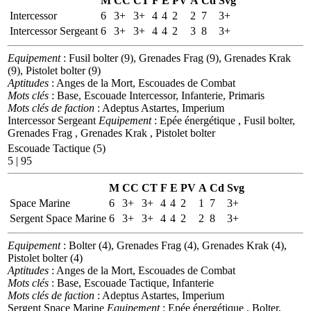
M
CC
CT
F
E
PV
A
Cd
Svg
Intercessor
6
3+
3+
4
4
2
2
7
3+
Intercessor Sergeant
6
3+
3+
4
4
2
3
8
3+
Equipement
: Fusil bolter (9), Grenades Frag (9), Grenades Krak
(9), Pistolet bolter (9)
Aptitudes
: Anges de la Mort, Escouades de Combat
Mots clés
: Base, Escouade Intercessor, Infanterie, Primaris
Mots clés de faction
: Adeptus Astartes, Imperium
Intercessor Sergeant
Equipement
: Epée énergétique , Fusil bolter,
Grenades Frag , Grenades Krak , Pistolet bolter
Escouade Tactique (5)
5 | 95
M
CC
CT
F
E
PV
A
Cd
Svg
Space Marine
6
3+
3+
4
4
2
1
7
3+
Sergent Space Marine
6
3+
3+
4
4
2
2
8
3+
Equipement
: Bolter (4), Grenades Frag (4), Grenades Krak (4),
Pistolet bolter (4)
Aptitudes
: Anges de la Mort, Escouades de Combat
Mots clés
: Base, Escouade Tactique, Infanterie
Mots clés de faction
: Adeptus Astartes, Imperium
Sergent Space Marine
Equipement
: Epée énergétique , Bolter,