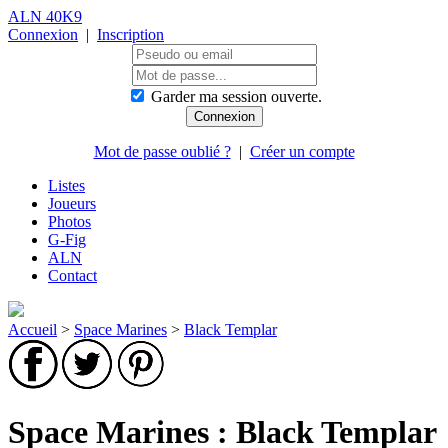
ALN 40K9
Connexion
|
Inscription
Garder ma session ouverte.
Mot de passe oublié ?
|
Créer un compte
Listes
Joueurs
Photos
G-Fig
ALN
Contact
Accueil
>
Space Marines
>
Black Templar
Space Marines : Black Templar