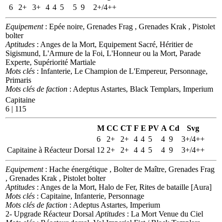
6
2+
3+
4
4
5
5
9
2+/4++
Equipement
: Epée noire, Grenades Frag , Grenades Krak , Pistolet
bolter
Aptitudes
: Anges de la Mort, Equipement Sacré, Héritier de
Sigismund, L'Armure de la Foi, L'Honneur ou la Mort, Parade
Experte, Supériorité Martiale
Mots clés
: Infanterie, Le Champion de L'Empereur, Personnage,
Primaris
Mots clés de faction
: Adeptus Astartes, Black Templars, Imperium
Capitaine
6 | 115
M
CC
CT
F
E
PV
A
Cd
Svg
6
2+
2+
4
4
5
4
9
3+/4++
Capitaine à Réacteur Dorsal
12
2+
2+
4
4
5
4
9
3+/4++
Equipement
: Hache énergétique , Bolter de Maître, Grenades Frag
, Grenades Krak , Pistolet bolter
Aptitudes
: Anges de la Mort, Halo de Fer, Rites de bataille [Aura]
Mots clés
: Capitaine, Infanterie, Personnage
Mots clés de faction
: Adeptus Astartes, Imperium
2- Upgrade Réacteur Dorsal
Aptitudes
: La Mort Venue du Ciel