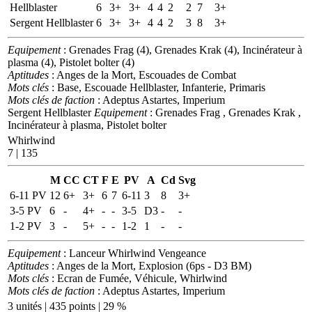
Hellblaster
6
3+
3+
4
4
2
2
7
3+
Sergent Hellblaster
6
3+
3+
4
4
2
3
8
3+
Equipement
: Grenades Frag (4), Grenades Krak (4), Incinérateur à
plasma (4), Pistolet bolter (4)
Aptitudes
: Anges de la Mort, Escouades de Combat
Mots clés
: Base, Escouade Hellblaster, Infanterie, Primaris
Mots clés de faction
: Adeptus Astartes, Imperium
Sergent Hellblaster
Equipement
: Grenades Frag , Grenades Krak ,
Incinérateur à plasma, Pistolet bolter
Whirlwind
7 | 135
M
CC
CT
F
E
PV
A
Cd
Svg
6-11 PV
12
6+
3+
6
7
6-11
3
8
3+
3-5 PV
6
-
4+
-
-
3-5
D3
-
-
1-2 PV
3
-
5+
-
-
1-2
1
-
-
Equipement
: Lanceur Whirlwind Vengeance
Aptitudes
: Anges de la Mort, Explosion (6ps - D3 BM)
Mots clés
: Ecran de Fumée, Véhicule, Whirlwind
Mots clés de faction
: Adeptus Astartes, Imperium
3 unités | 435 points | 29 %