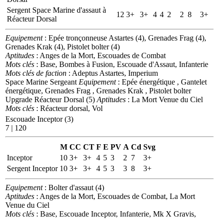
Sergent Space Marine d'assaut à
12
3+
3+
4
4
2
2
8
3+
Réacteur Dorsal
Equipement
: Epée tronçonneuse Astartes (4), Grenades Frag (4),
Grenades Krak (4), Pistolet bolter (4)
Aptitudes
: Anges de la Mort, Escouades de Combat
Mots clés
: Base, Bombes à Fusion, Escouade d'Assaut, Infanterie
Mots clés de faction
: Adeptus Astartes, Imperium
Space Marine Sergeant
Equipement
: Epée énergétique , Gantelet
énergétique, Grenades Frag , Grenades Krak , Pistolet bolter
Upgrade Réacteur Dorsal (5)
Aptitudes
: La Mort Venue du Ciel
Mots clés
: Réacteur dorsal, Vol
Escouade Inceptor (3)
7 | 120
M
CC
CT
F
E
PV
A
Cd
Svg
Inceptor
10
3+
3+
4
5
3
2
7
3+
Sergent Inceptor
10
3+
3+
4
5
3
3
8
3+
Equipement
: Bolter d'assaut (4)
Aptitudes
: Anges de la Mort, Escouades de Combat, La Mort
Venue du Ciel
Mots clés
: Base, Escouade Inceptor, Infanterie, Mk X Gravis,