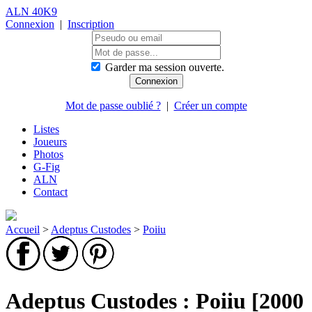
ALN 40K9
Connexion
|
Inscription
Garder ma session ouverte.
Mot de passe oublié ?
|
Créer un compte
Listes
Joueurs
Photos
G-Fig
ALN
Contact
Accueil
>
Adeptus Custodes
>
Poiiu
Adeptus Custodes : Poiiu [2000