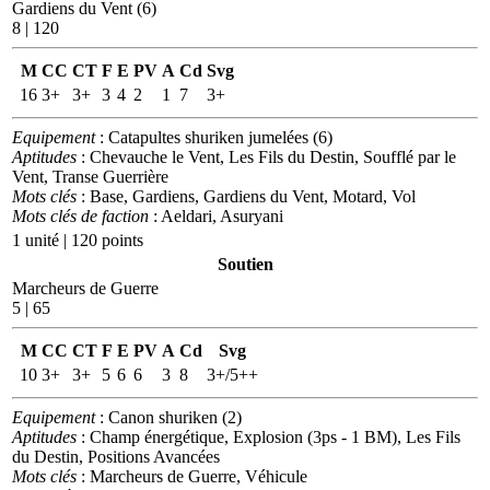
Gardiens du Vent (6)
8 | 120
M
CC
CT
F
E
PV
A
Cd
Svg
16
3+
3+
3
4
2
1
7
3+
Equipement
: Catapultes shuriken jumelées (6)
Aptitudes
: Chevauche le Vent, Les Fils du Destin, Soufflé par le
Vent, Transe Guerrière
Mots clés
: Base, Gardiens, Gardiens du Vent, Motard, Vol
Mots clés de faction
: Aeldari, Asuryani
1 unité | 120 points
Soutien
Marcheurs de Guerre
5 | 65
M
CC
CT
F
E
PV
A
Cd
Svg
10
3+
3+
5
6
6
3
8
3+/5++
Equipement
: Canon shuriken (2)
Aptitudes
: Champ énergétique, Explosion (3ps - 1 BM), Les Fils
du Destin, Positions Avancées
Mots clés
: Marcheurs de Guerre, Véhicule