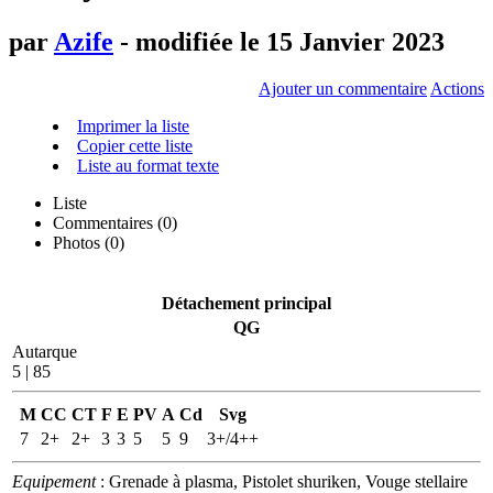
par
Azife
- modifiée le 15 Janvier 2023
Ajouter un commentaire
Actions
Imprimer la liste
Copier cette liste
Liste au format texte
Liste
Commentaires (
0
)
Photos (0)
Détachement principal
QG
Autarque
5 | 85
M
CC
CT
F
E
PV
A
Cd
Svg
7
2+
2+
3
3
5
5
9
3+/4++
Equipement
: Grenade à plasma, Pistolet shuriken, Vouge stellaire