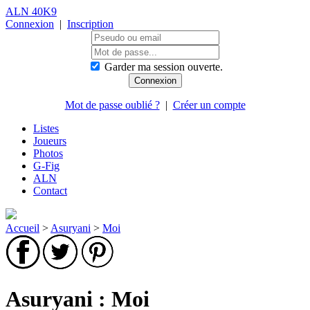
ALN 40K9
Connexion
|
Inscription
Garder ma session ouverte.
Mot de passe oublié ?
|
Créer un compte
Listes
Joueurs
Photos
G-Fig
ALN
Contact
Accueil
>
Asuryani
>
Moi
Asuryani : Moi