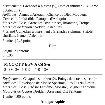
Equipement
: Grenades à plasma (5), Pistolet shuriken (5), Lame
d'Arlequin (5)
Aptitudes
: Armes d'Arlequin, Chance du Dieu Moqueur,
Crescendo Irrésistible, Panoplie d'Arlequin
Mots clés
: Base, Grenades Disruptrices, Infanterie, Troupe
Mots clés de faction
: Aeldari, Arlequins
+ Grand Comédien
Equipement
: Grenades à plasma, Pistolet
shuriken, Lame d'Arlequin
3 unités | 248 points
Elite
Seigneur Fantôme
8 | 100
M
CC
CT
F
E
PV
A
Cd
Svg
8
3+
3+
7
8
9
4
9
3+
Equipement
: Catapulte shuriken (2), Poings de moelle spectrale
Aptitudes
: Enveloppe de Moelle Spectrale, Les Fils du Destin
Mots clés
: Base, Châsse Fantôme, Monstre, Seigneur Fantôme
Mots clés de faction
: Aeldari, Asuryani, Ost Fantôme
1 unité | 100 points
Attaque rapide