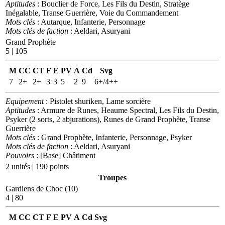
Aptitudes
: Bouclier de Force, Les Fils du Destin, Stratège
Inégalable, Transe Guerrière, Voie du Commandement
Mots clés
: Autarque, Infanterie, Personnage
Mots clés de faction
: Aeldari, Asuryani
Grand Prophète
5 | 105
M
CC
CT
F
E
PV
A
Cd
Svg
7
2+
2+
3
3
5
2
9
6+/4++
Equipement
: Pistolet shuriken, Lame sorcière
Aptitudes
: Armure de Runes, Heaume Spectral, Les Fils du Destin,
Psyker (2 sorts, 2 abjurations), Runes de Grand Prophète, Transe
Guerrière
Mots clés
: Grand Prophète, Infanterie, Personnage, Psyker
Mots clés de faction
: Aeldari, Asuryani
Pouvoirs
: [Base] Châtiment
2 unités | 190 points
Troupes
Gardiens de Choc (10)
4 | 80
M
CC
CT
F
E
PV
A
Cd
Svg