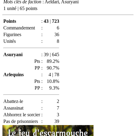
Mots clés de faction
: Aeldari, Asuryani
1 unité | 65 points
Points
:
43
|
723
Commandement
:
6
Figurines
:
36
Unités
:
8
Asuryani
:
39 | 645
Pts
:
89.2%
PP
:
90.7%
Arlequins
:
4 | 78
Pts
:
10.8%
PP
:
9.3%
Abattez-le
:
2
Assassinat
:
7
Abhorrez le sorcier
:
3
Pas de prisonniers
:
39