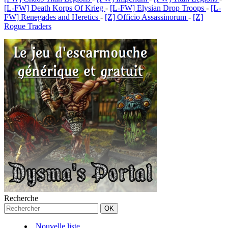
[L-FW] Death Korps Of Krieg
-
[L-FW] Elysian Drop Troops
-
[L-
FW] Renegades and Heretics
-
[Z] Officio Assassinorum
-
[Z]
Rogue Traders
Recherche
Nouvelle liste