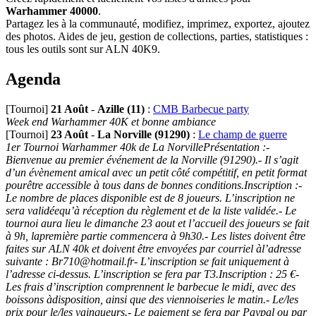
Warhammer 40000
.
Partagez les à la communauté, modifiez, imprimez, exportez, ajoutez
des photos. Aides de jeu, gestion de collections, parties, statistiques :
tous les outils sont sur ALN 40K9.
Agenda
[Tournoi]
21 Août
-
Azille (11)
:
CMB Barbecue party
Week end Warhammer 40K et bonne ambiance
[Tournoi]
23 Août
-
La Norville (91290)
:
Le champ de guerre
1er Tournoi Warhammer 40k de La NorvillePrésentation :-
Bienvenue au premier événement de la Norville (91290).- Il s’agit
d’un évènement amical avec un petit côté compétitif, en petit format
pourêtre accessible à tous dans de bonnes conditions.Inscription :-
Le nombre de places disponible est de 8 joueurs. L’inscription ne
sera validéequ’à réception du règlement et de la liste validée.- Le
tournoi aura lieu le dimanche 23 aout et l’accueil des joueurs se fait
à 9h, lapremière partie commencera à 9h30.- Les listes doivent être
faites sur ALN 40k et doivent être envoyées par courriel àl’adresse
suivante : Br710@hotmail.fr- L’inscription se fait uniquement à
l’adresse ci-dessus. L’inscription se fera par T3.Inscription : 25 €-
Les frais d’inscription comprennent le barbecue le midi, avec des
boissons àdisposition, ainsi que des viennoiseries le matin.- Le/les
prix pour le/les vainqueurs.- Le paiement se fera par Paypal ou par