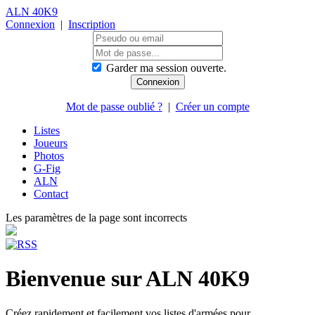
ALN 40K9
Connexion
|
Inscription
Garder ma session ouverte.
Mot de passe oublié ?
|
Créer un compte
Listes
Joueurs
Photos
G-Fig
ALN
Contact
Les paramètres de la page sont incorrects
Bienvenue sur ALN 40K9
Créez rapidement et facilement vos listes d'armées pour