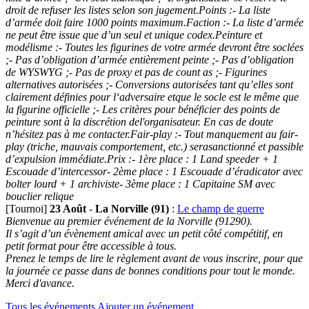
droit de refuser les listes selon son jugement.Points :- La liste
d’armée doit faire 1000 points maximum.Faction :- La liste d’armée
ne peut être issue que d’un seul et unique codex.Peinture et
modélisme :- Toutes les figurines de votre armée devront être soclées
;- Pas d’obligation d’armée entièrement peinte ;- Pas d’obligation
de WYSWYG ;- Pas de proxy et pas de count as ;- Figurines
alternatives autorisées ;- Conversions autorisées tant qu’elles sont
clairement définies pour l‘adversaire etque le socle est le même que
la figurine officielle ;- Les critères pour bénéficier des points de
peinture sont à la discrétion del'organisateur. En cas de doute
n’hésitez pas à me contacter.Fair-play :- Tout manquement au fair-
play (triche, mauvais comportement, etc.) serasanctionné et passible
d’expulsion immédiate.Prix :- 1ère place : 1 Land speeder + 1
Escouade d’intercessor- 2ème place : 1 Escouade d’éradicator avec
bolter lourd + 1 archiviste- 3ème place : 1 Capitaine SM avec
bouclier relique
[Tournoi]
23 Août
-
La Norville (91)
:
Le champ de guerre
Bienvenue au premier événement de la Norville (91290).
Il s’agit d’un évènement amical avec un petit côté compétitif, en
petit format pour être accessible à tous.
Prenez le temps de lire le règlement avant de vous inscrire, pour que
la journée ce passe dans de bonnes conditions pour tout le monde.
Merci d'avance.
Tous les événements
Ajouter un événement