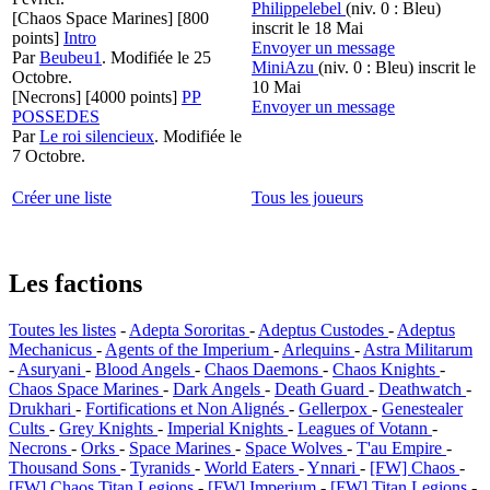
Philippelebel
(niv. 0 : Bleu)
[Chaos Space Marines]
[800
inscrit le 18 Mai
points]
Intro
Envoyer un message
Par
Beubeu1
.
Modifiée le 25
MiniAzu
(niv. 0 : Bleu)
inscrit le
Octobre.
10 Mai
[Necrons]
[4000 points]
PP
Envoyer un message
POSSEDES
Par
Le roi silencieux
.
Modifiée le
7 Octobre.
Créer une liste
Tous les joueurs
Les factions
Toutes les listes
-
Adepta Sororitas
-
Adeptus Custodes
-
Adeptus
Mechanicus
-
Agents of the Imperium
-
Arlequins
-
Astra Militarum
-
Asuryani
-
Blood Angels
-
Chaos Daemons
-
Chaos Knights
-
Chaos Space Marines
-
Dark Angels
-
Death Guard
-
Deathwatch
-
Drukhari
-
Fortifications et Non Alignés
-
Gellerpox
-
Genestealer
Cults
-
Grey Knights
-
Imperial Knights
-
Leagues of Votann
-
Necrons
-
Orks
-
Space Marines
-
Space Wolves
-
T'au Empire
-
Thousand Sons
-
Tyranids
-
World Eaters
-
Ynnari
-
[FW] Chaos
-
[FW] Chaos Titan Legions
-
[FW] Imperium
-
[FW] Titan Legions
-