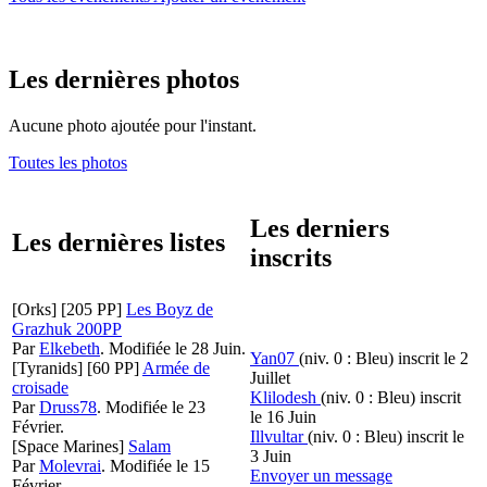
Les dernières photos
Aucune photo ajoutée pour l'instant.
Toutes les photos
Les derniers
Les dernières listes
inscrits
[Orks]
[205 PP]
Les Boyz de
Grazhuk 200PP
Par
Elkebeth
.
Modifiée le 28 Juin.
Yan07
(niv. 0 : Bleu)
inscrit le 2
[Tyranids]
[60 PP]
Armée de
Juillet
croisade
Klilodesh
(niv. 0 : Bleu)
inscrit
Par
Druss78
.
Modifiée le 23
le 16 Juin
Février.
Illvultar
(niv. 0 : Bleu)
inscrit le
[Space Marines]
Salam
3 Juin
Par
Molevrai
.
Modifiée le 15
Envoyer un message
Février.