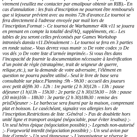
virement (veuillez me contacter par emailpour obtenir un RIB).- En
cas d'annulation : les frais d'inscription ne pourront être remboursés
que si lejoueur prévient avec au moins 72h d'avance.Le tournoi se
fera directement à l'adresse envoyée par mail lors de
l’inscription.Format :- Ce tournoi de Warhammer 40k v11 se jouera
en prenant en compte la totalité desFAQ, suppléments, etc.- Les
tables de jeu seront celles préconisés par Games Workshop
intronisés dansla v11.Déroulement :- Le tournoi se fera en 3 parties
en ronde suisse.- Vous devrez vous munir :o De votre codex ;o De
vos dés ;o De votre liste d’armée imprimée.- Si vous êtes dans
l’incapacité de fournir la documentation nécessaire à lavérification
d’un point de règle (stratagème, trait de seigneur de guerre,
relique,etc.), sur la demande de votre adversaire, l’élément en
question ne pourra pasêtre utilisé.- Seul le livre de base sera
consultable sur place.Planning :9h - 9h30 : accueil des joueurs
avec petit déj9h 30 - 12h : 1re partie (2 h 30)12h – 13h : pause
déjeuner (1 h)13h – 15h30 : 2e partie (2 h 30)15h30 – 16h : pause
(30 min)16h – 18h30 : 3e partie (2 h 30)18h30 : remise des
prixDéjeuner :- Le barbecue sera fourni par la maison, comprenant
plat et boisson. Le caséchéant, signalez vos allergies lors de
l’inscription.Restrictions de liste :Général :- Pas de doublette hors
unité ligne et transport assigné (négociable, pour éviter lesabus) ;-
Un seul héros épique (négociation possible) ;- Legends non-autorisé
;- Forgeworld interdit (négociation possible) ;- Un seul avion par
liste d’armée ;- Un seul titanesque ;- L'organisateur se réserve le