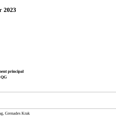
r 2023
ent principal
QG
rag, Grenades Krak