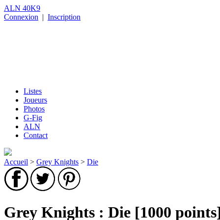
ALN 40K9
Connexion
|
Inscription
Listes
Joueurs
Photos
G-Fig
ALN
Contact
Accueil
>
Grey Knights
>
Die
Grey Knights : Die [1000 points