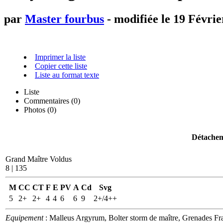
par
Master fourbus
- modifiée le 19 Févrie
Imprimer la liste
Copier cette liste
Liste au format texte
Liste
Commentaires (
0
)
Photos (0)
Détachem
Grand Maître Voldus
8 | 135
M
CC
CT
F
E
PV
A
Cd
Svg
5
2+
2+
4
4
6
6
9
2+/4++
Equipement
: Malleus Argyrum, Bolter storm de maître, Grenades F