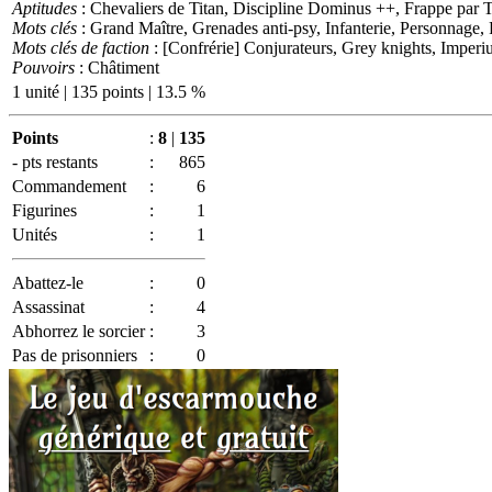
Aptitudes
: Chevaliers de Titan, Discipline Dominus ++, Frappe par Tél
Mots clés
: Grand Maître, Grenades anti-psy, Infanterie, Personnage,
Mots clés de faction
: [Confrérie] Conjurateurs, Grey knights, Imperi
Pouvoirs
: Châtiment
1 unité | 135 points | 13.5 %
Points
:
8
|
135
- pts restants
:
865
Commandement
:
6
Figurines
:
1
Unités
:
1
Abattez-le
:
0
Assassinat
:
4
Abhorrez le sorcier
:
3
Pas de prisonniers
:
0