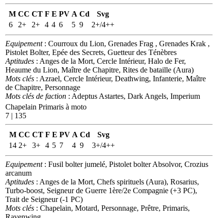
M
CC
CT
F
E
PV
A
Cd
Svg
6
2+
2+
4
4
6
5
9
2+/4++
Equipement
: Courroux du Lion, Grenades Frag , Grenades Krak ,
Pistolet Bolter, Epée des Secrets, Guetteur des Ténèbres
Aptitudes
: Anges de la Mort, Cercle Intérieur, Halo de Fer,
Heaume du Lion, Maître de Chapitre, Rites de bataille (Aura)
Mots clés
: Azrael, Cercle Intérieur, Deathwing, Infanterie, Maître
de Chapitre, Personnage
Mots clés de faction
: Adeptus Astartes, Dark Angels, Imperium
Chapelain Primaris à moto
7 | 135
M
CC
CT
F
E
PV
A
Cd
Svg
14
2+
3+
4
5
7
4
9
3+/4++
Equipement
: Fusil bolter jumelé, Pistolet bolter Absolvor, Crozius
arcanum
Aptitudes
: Anges de la Mort, Chefs spirituels (Aura), Rosarius,
Turbo-boost, Seigneur de Guerre 1ère/2e Compagnie (+3 PC),
Trait de Seigneur (-1 PC)
Mots clés
: Chapelain, Motard, Personnage, Prêtre, Primaris,
Ravenwing