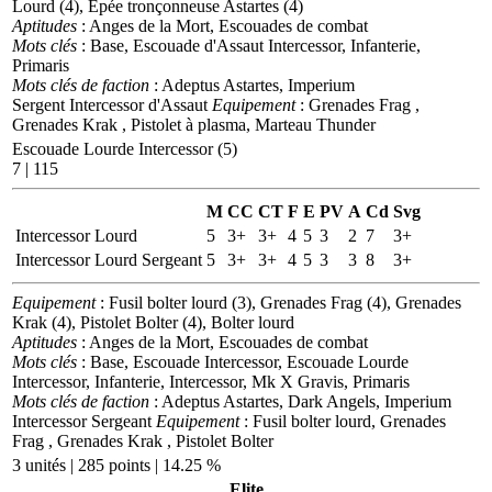
Lourd (4), Epée tronçonneuse Astartes (4)
Aptitudes
: Anges de la Mort, Escouades de combat
Mots clés
: Base, Escouade d'Assaut Intercessor, Infanterie,
Primaris
Mots clés de faction
: Adeptus Astartes, Imperium
Sergent Intercessor d'Assaut
Equipement
: Grenades Frag ,
Grenades Krak , Pistolet à plasma, Marteau Thunder
Escouade Lourde Intercessor (5)
7 | 115
M
CC
CT
F
E
PV
A
Cd
Svg
Intercessor Lourd
5
3+
3+
4
5
3
2
7
3+
Intercessor Lourd Sergeant
5
3+
3+
4
5
3
3
8
3+
Equipement
: Fusil bolter lourd (3), Grenades Frag (4), Grenades
Krak (4), Pistolet Bolter (4), Bolter lourd
Aptitudes
: Anges de la Mort, Escouades de combat
Mots clés
: Base, Escouade Intercessor, Escouade Lourde
Intercessor, Infanterie, Intercessor, Mk X Gravis, Primaris
Mots clés de faction
: Adeptus Astartes, Dark Angels, Imperium
Intercessor Sergeant
Equipement
: Fusil bolter lourd, Grenades
Frag , Grenades Krak , Pistolet Bolter
3 unités | 285 points | 14.25 %
Elite