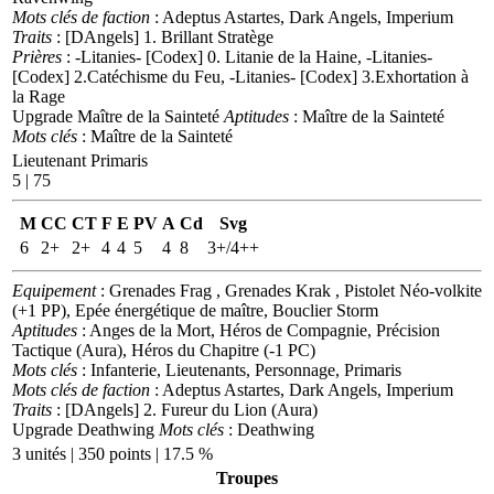
Mots clés de faction
: Adeptus Astartes, Dark Angels, Imperium
Traits
: [DAngels] 1. Brillant Stratège
Prières
: -Litanies- [Codex] 0. Litanie de la Haine, -Litanies-
[Codex] 2.Catéchisme du Feu, -Litanies- [Codex] 3.Exhortation à
la Rage
Upgrade Maître de la Sainteté
Aptitudes
: Maître de la Sainteté
Mots clés
: Maître de la Sainteté
Lieutenant Primaris
5 | 75
M
CC
CT
F
E
PV
A
Cd
Svg
6
2+
2+
4
4
5
4
8
3+/4++
Equipement
: Grenades Frag , Grenades Krak , Pistolet Néo-volkite
(+1 PP), Epée énergétique de maître, Bouclier Storm
Aptitudes
: Anges de la Mort, Héros de Compagnie, Précision
Tactique (Aura), Héros du Chapitre (-1 PC)
Mots clés
: Infanterie, Lieutenants, Personnage, Primaris
Mots clés de faction
: Adeptus Astartes, Dark Angels, Imperium
Traits
: [DAngels] 2. Fureur du Lion (Aura)
Upgrade Deathwing
Mots clés
: Deathwing
3 unités | 350 points | 17.5 %
Troupes