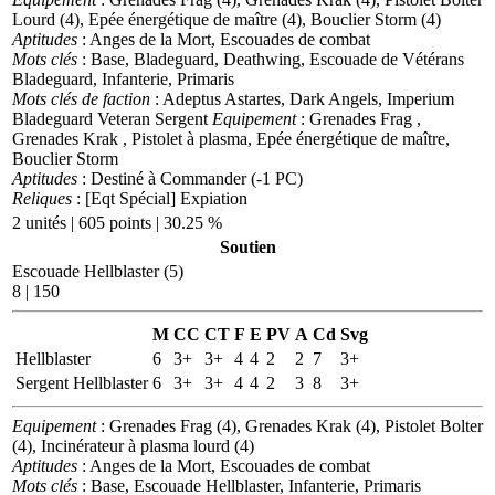
Lourd (4), Epée énergétique de maître (4), Bouclier Storm (4)
Aptitudes
: Anges de la Mort, Escouades de combat
Mots clés
: Base, Bladeguard, Deathwing, Escouade de Vétérans
Bladeguard, Infanterie, Primaris
Mots clés de faction
: Adeptus Astartes, Dark Angels, Imperium
Bladeguard Veteran Sergent
Equipement
: Grenades Frag ,
Grenades Krak , Pistolet à plasma, Epée énergétique de maître,
Bouclier Storm
Aptitudes
: Destiné à Commander (-1 PC)
Reliques
: [Eqt Spécial] Expiation
2 unités | 605 points | 30.25 %
Soutien
Escouade Hellblaster (5)
8 | 150
M
CC
CT
F
E
PV
A
Cd
Svg
Hellblaster
6
3+
3+
4
4
2
2
7
3+
Sergent Hellblaster
6
3+
3+
4
4
2
3
8
3+
Equipement
: Grenades Frag (4), Grenades Krak (4), Pistolet Bolter
(4), Incinérateur à plasma lourd (4)
Aptitudes
: Anges de la Mort, Escouades de combat
Mots clés
: Base, Escouade Hellblaster, Infanterie, Primaris