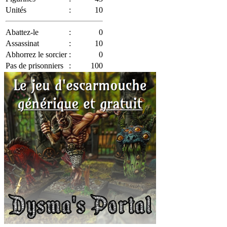
Unités
:
10
Abattez-le
:
0
Assassinat
:
10
Abhorrez le sorcier
:
0
Pas de prisonniers
:
100