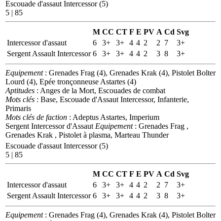
Escouade d'assaut Intercessor (5)
5 | 85
M
CC
CT
F
E
PV
A
Cd
Svg
Intercessor d'assaut
6
3+
3+
4
4
2
2
7
3+
Sergent Assault Intercessor
6
3+
3+
4
4
2
3
8
3+
Equipement
: Grenades Frag (4), Grenades Krak (4), Pistolet Bolter
Lourd (4), Epée tronçonneuse Astartes (4)
Aptitudes
: Anges de la Mort, Escouades de combat
Mots clés
: Base, Escouade d'Assaut Intercessor, Infanterie,
Primaris
Mots clés de faction
: Adeptus Astartes, Imperium
Sergent Intercessor d'Assaut
Equipement
: Grenades Frag ,
Grenades Krak , Pistolet à plasma, Marteau Thunder
Escouade d'assaut Intercessor (5)
5 | 85
M
CC
CT
F
E
PV
A
Cd
Svg
Intercessor d'assaut
6
3+
3+
4
4
2
2
7
3+
Sergent Assault Intercessor
6
3+
3+
4
4
2
3
8
3+
Equipement
: Grenades Frag (4), Grenades Krak (4), Pistolet Bolter