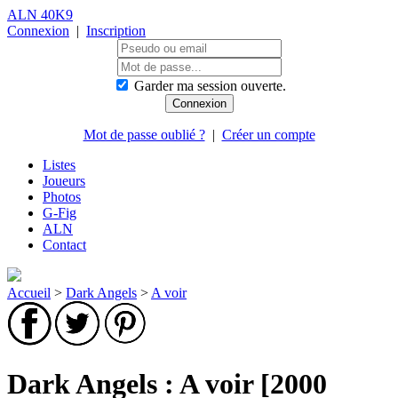
ALN 40K9
Connexion
|
Inscription
Garder ma session ouverte.
Mot de passe oublié ?
|
Créer un compte
Listes
Joueurs
Photos
G-Fig
ALN
Contact
Accueil
>
Dark Angels
>
A voir
Dark Angels : A voir [2000