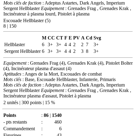
Mots clés de faction
: Adeptus Astartes, Dark Angels, Imperium
Sergent Hellblaster
Equipement
: Grenades Frag , Grenades Krak ,
Incinérateur à plasma lourd, Pistolet à plasma
Escouade Hellblaster (5)
8 | 150
M
CC
CT
F
E
PV
A
Cd
Svg
Hellblaster
6
3+
3+
4
4
2
2
7
3+
Sergent Hellblaster
6
3+
3+
4
4
2
3
8
3+
Equipement
: Grenades Frag (4), Grenades Krak (4), Pistolet Bolter
(4), Incinérateur plasma d'assaut (4)
Aptitudes
: Anges de la Mort, Escouades de combat
Mots clés
: Base, Escouade Hellblaster, Infanterie, Primaris
Mots clés de faction
: Adeptus Astartes, Dark Angels, Imperium
Sergent Hellblaster
Equipement
: Grenades Frag , Grenades Krak ,
Incinérateur plasma d'assaut, Pistolet à plasma
2 unités | 300 points | 15 %
Points
:
86
|
1540
- pts restants
:
460
Commandement
:
6
Figurines
:
43