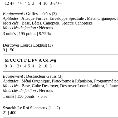
12
4+
4+
4
5
3
4
10
3+/4++
Equipement
: Griffes acérées (3)
Aptitudes
: Attaque Furtive, Enveloppe Spectrale , Métal Organique
Mots clés
: Base, Bêtes, Canoptek, Spectre Canopteks
Mots clés de faction
: Nécrons
3 unités | 195 points | 9.75 %
Destroyer Lourds Lokhust (3)
9 | 150
M
CC
CT
F
E
PV
A
Cd
Svg
8
3+
3+
4
5
4
2
10
3+
Equipement
: Destructeur Gauss (3)
Aptitudes
: Métal Organique, Plate-forme à Répulsion, Programmé p
Mots clés
: Base, Culte Destroyer, Destroyer Lourds Lokhust, Infante
Mots clés de faction
: Nécrons
1 unité | 150 points | 7.5 %
Szarekh Le Roi Silencieux (1 + 2)
21 | 400