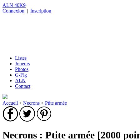
ALN 40K9
Connexion
|
Inscription
Listes
Joueurs
Photos
G-Fig
ALN
Contact
Accueil
>
Necrons
>
Ptite armée
Necrons : Ptite armée [2000 poin