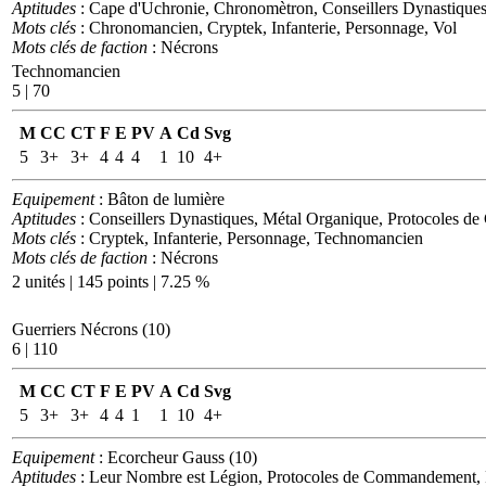
Aptitudes
: Cape d'Uchronie, Chronomètron, Conseillers Dynastiqu
Mots clés
: Chronomancien, Cryptek, Infanterie, Personnage, Vol
Mots clés de faction
: Nécrons
Technomancien
5 | 70
M
CC
CT
F
E
PV
A
Cd
Svg
5
3+
3+
4
4
4
1
10
4+
Equipement
: Bâton de lumière
Aptitudes
: Conseillers Dynastiques, Métal Organique, Protocoles 
Mots clés
: Cryptek, Infanterie, Personnage, Technomancien
Mots clés de faction
: Nécrons
2 unités | 145 points | 7.25 %
Guerriers Nécrons (10)
6 | 110
M
CC
CT
F
E
PV
A
Cd
Svg
5
3+
3+
4
4
1
1
10
4+
Equipement
: Ecorcheur Gauss (10)
Aptitudes
: Leur Nombre est Légion, Protocoles de Commandement, 