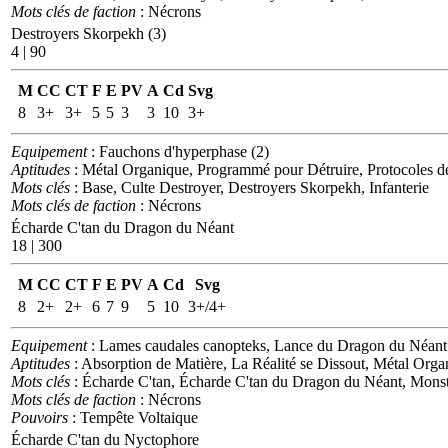
Mots clés de faction
: Nécrons
Destroyers Skorpekh (3)
4 | 90
M
CC
CT
F
E
PV
A
Cd
Svg
8
3+
3+
5
5
3
3
10
3+
Equipement
: Fauchons d'hyperphase (2)
Aptitudes
: Métal Organique, Programmé pour Détruire, Protocoles
Mots clés
: Base, Culte Destroyer, Destroyers Skorpekh, Infanterie
Mots clés de faction
: Nécrons
Écharde C'tan du Dragon du Néant
18 | 300
M
CC
CT
F
E
PV
A
Cd
Svg
8
2+
2+
6
7
9
5
10
3+/4+
Equipement
: Lames caudales canopteks, Lance du Dragon du Néant
Aptitudes
: Absorption de Matière, La Réalité se Dissout, Métal Org
Mots clés
: Écharde C'tan, Écharde C'tan du Dragon du Néant, Monst
Mots clés de faction
: Nécrons
Pouvoirs
: Tempête Voltaique
Écharde C'tan du Nyctophore