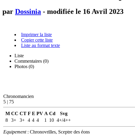
par
Dossinia
- modifiée le 16 Avril 2023
Imprimer la liste
Copier cette liste
Liste au format texte
Liste
Commentaires (
0
)
Photos (0)
Chronomancien
5 | 75
M
CC
CT
F
E
PV
A
Cd
Svg
8
3+
3+
4
4
4
1
10
4+/4++
Equipement
: Chronovrilles, Sceptre des éons