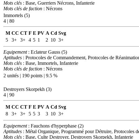
Mots clés
: Base, Guerriers Nécrons, Infanterie
Mots clés de faction
: Nécrons
Immortels (5)
4 | 80
M
CC
CT
F
E
PV
A
Cd
Svg
5
3+
3+
4
5
1
2
10
3+
Equipement
: Eclateur Gauss (5)
Aptitudes
: Protocoles de Commandement, Protocoles de Réanimatio
Mots clés
: Base, Immortels, Infanterie
Mots clés de faction
: Nécrons
2 unités | 190 points | 9.5 %
Destroyers Skorpekh (3)
4 | 90
M
CC
CT
F
E
PV
A
Cd
Svg
8
3+
3+
5
5
3
3
10
3+
Equipement
: Fauchons d'hyperphase (2)
Aptitudes
: Métal Organique, Programmé pour Détruire, Protocoles
Mots clés
: Base, Culte Destroyer, Destroyers Skorpekh, Infanterie