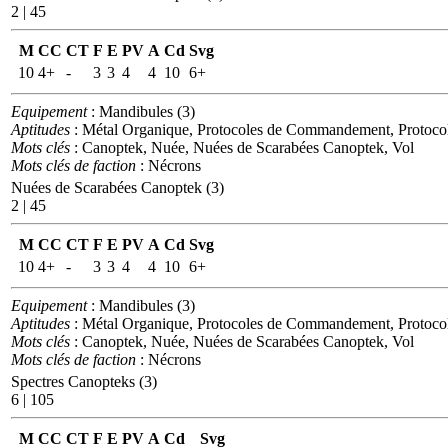
2 | 45
M
CC
CT
F
E
PV
A
Cd
Svg
10
4+
-
3
3
4
4
10
6+
Equipement
: Mandibules (3)
Aptitudes
: Métal Organique, Protocoles de Commandement, Protoco
Mots clés
: Canoptek, Nuée, Nuées de Scarabées Canoptek, Vol
Mots clés de faction
: Nécrons
Nuées de Scarabées Canoptek (3)
2 | 45
M
CC
CT
F
E
PV
A
Cd
Svg
10
4+
-
3
3
4
4
10
6+
Equipement
: Mandibules (3)
Aptitudes
: Métal Organique, Protocoles de Commandement, Protoco
Mots clés
: Canoptek, Nuée, Nuées de Scarabées Canoptek, Vol
Mots clés de faction
: Nécrons
Spectres Canopteks (3)
6 | 105
M
CC
CT
F
E
PV
A
Cd
Svg