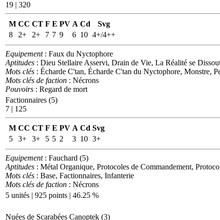
19 | 320
M
CC
CT
F
E
PV
A
Cd
Svg
8
2+
2+
7
7
9
6
10
4+/4++
Equipement
: Faux du Nyctophore
Aptitudes
: Dieu Stellaire Asservi, Drain de Vie, La Réalité se Diss
Mots clés
: Écharde C'tan, Écharde C'tan du Nyctophore, Monstre, P
Mots clés de faction
: Nécrons
Pouvoirs
: Regard de mort
Factionnaires (5)
7 | 125
M
CC
CT
F
E
PV
A
Cd
Svg
5
3+
3+
5
5
2
3
10
3+
Equipement
: Fauchard (5)
Aptitudes
: Métal Organique, Protocoles de Commandement, Protocole
Mots clés
: Base, Factionnaires, Infanterie
Mots clés de faction
: Nécrons
5 unités | 925 points | 46.25 %
Nuées de Scarabées Canoptek (3)