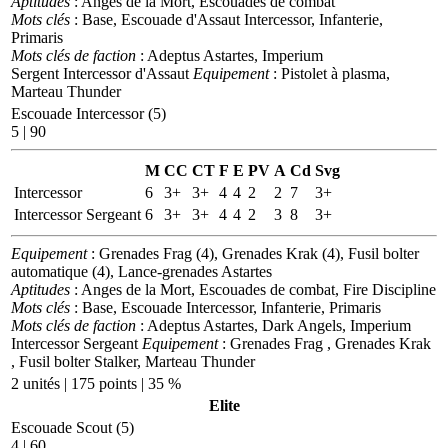
Aptitudes
: Anges de la Mort, Escouades de combat
Mots clés
: Base, Escouade d'Assaut Intercessor, Infanterie,
Primaris
Mots clés de faction
: Adeptus Astartes, Imperium
Sergent Intercessor d'Assaut
Equipement
: Pistolet à plasma,
Marteau Thunder
Escouade Intercessor (5)
5 | 90
M
CC
CT
F
E
PV
A
Cd
Svg
Intercessor
6
3+
3+
4
4
2
2
7
3+
Intercessor Sergeant
6
3+
3+
4
4
2
3
8
3+
Equipement
: Grenades Frag (4), Grenades Krak (4), Fusil bolter
automatique (4), Lance-grenades Astartes
Aptitudes
: Anges de la Mort, Escouades de combat, Fire Discipline
Mots clés
: Base, Escouade Intercessor, Infanterie, Primaris
Mots clés de faction
: Adeptus Astartes, Dark Angels, Imperium
Intercessor Sergeant
Equipement
: Grenades Frag , Grenades Krak
, Fusil bolter Stalker, Marteau Thunder
2 unités | 175 points | 35 %
Elite
Escouade Scout (5)
4 | 60