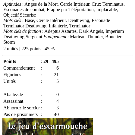
Aptitudes
: Anges de la Mort, Cercle Intérieur, Crux Terminatus,
Escouades de combat, Frappe par Téléportation, Implacable,
Objectif Sécurisé
Mots clés
: Base, Cercle Intérieur, Deathwing, Escouade
Terminator Deathwing, Infanterie, Terminator
Mots clés de faction
: Adeptus Astartes, Dark Angels, Imperium
Deathwing Sergeant
Equipement
: Marteau Thunder, Bouclier
Storm
2 unités | 225 points | 45 %
Points
:
29
|
495
Commandement
:
6
Figurines
:
21
Unités
:
5
Abattez-le
:
0
Assassinat
:
4
Abhorrez le sorcier
:
3
Pas de prisonniers
:
40