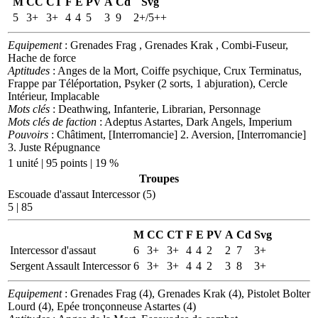
M
CC
CT
F
E
PV
A
Cd
Svg
5
3+
3+
4
4
5
3
9
2+/5++
Equipement
: Grenades Frag , Grenades Krak , Combi-Fuseur,
Hache de force
Aptitudes
: Anges de la Mort, Coiffe psychique, Crux Terminatus,
Frappe par Téléportation, Psyker (2 sorts, 1 abjuration), Cercle
Intérieur, Implacable
Mots clés
: Deathwing, Infanterie, Librarian, Personnage
Mots clés de faction
: Adeptus Astartes, Dark Angels, Imperium
Pouvoirs
: Châtiment, [Interromancie] 2. Aversion, [Interromancie]
3. Juste Répugnance
1 unité | 95 points | 19 %
Troupes
Escouade d'assaut Intercessor (5)
5 | 85
M
CC
CT
F
E
PV
A
Cd
Svg
Intercessor d'assaut
6
3+
3+
4
4
2
2
7
3+
Sergent Assault Intercessor
6
3+
3+
4
4
2
3
8
3+
Equipement
: Grenades Frag (4), Grenades Krak (4), Pistolet Bolter
Lourd (4), Epée tronçonneuse Astartes (4)