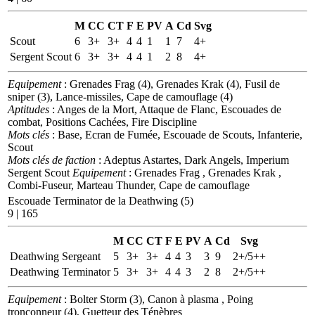
M
CC
CT
F
E
PV
A
Cd
Svg
Scout
6
3+
3+
4
4
1
1
7
4+
Sergent Scout
6
3+
3+
4
4
1
2
8
4+
Equipement
: Grenades Frag (4), Grenades Krak (4), Fusil de
sniper (3), Lance-missiles, Cape de camouflage (4)
Aptitudes
: Anges de la Mort, Attaque de Flanc, Escouades de
combat, Positions Cachées, Fire Discipline
Mots clés
: Base, Ecran de Fumée, Escouade de Scouts, Infanterie,
Scout
Mots clés de faction
: Adeptus Astartes, Dark Angels, Imperium
Sergent Scout
Equipement
: Grenades Frag , Grenades Krak ,
Combi-Fuseur, Marteau Thunder, Cape de camouflage
Escouade Terminator de la Deathwing (5)
9 | 165
M
CC
CT
F
E
PV
A
Cd
Svg
Deathwing Sergeant
5
3+
3+
4
4
3
3
9
2+/5++
Deathwing Terminator
5
3+
3+
4
4
3
2
8
2+/5++
Equipement
: Bolter Storm (3), Canon à plasma , Poing
tronçonneur (4), Guetteur des Ténèbres