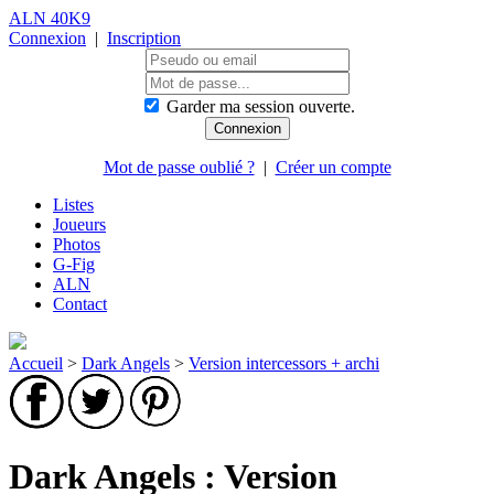
ALN 40K9
Connexion
|
Inscription
Garder ma session ouverte.
Mot de passe oublié ?
|
Créer un compte
Listes
Joueurs
Photos
G-Fig
ALN
Contact
Accueil
>
Dark Angels
>
Version intercessors + archi
Dark Angels : Version