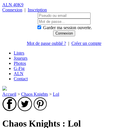
ALN 40K9
Connexion
|
Inscription
Garder ma session ouverte.
Mot de passe oublié ?
|
Créer un compte
Listes
Joueurs
Photos
G-Fig
ALN
Contact
Accueil
>
Chaos Knights
>
Lol
Chaos Knights : Lol