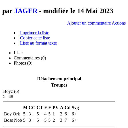
par
JAGER
- modifiée le 14 Mai 2023
Ajouter un commentaire
Actions
Imprimer la liste
Copier cette liste
Liste au format texte
Liste
Commentaires (
0
)
Photos (0)
Détachement principal
Troupes
Boyz (6)
5 | 48
M
CC
CT
F
E
PV
A
Cd
Svg
Boy Ork
5
3+
5+
4
5
1
2
6
6+
Boss Nob
5
3+
5+
5
5
2
3
7
6+