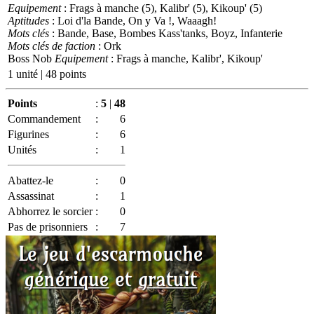
Equipement
: Frags à manche (5), Kalibr' (5), Kikoup' (5)
Aptitudes
: Loi d'la Bande, On y Va !, Waaagh!
Mots clés
: Bande, Base, Bombes Kass'tanks, Boyz, Infanterie
Mots clés de faction
: Ork
Boss Nob
Equipement
: Frags à manche, Kalibr', Kikoup'
1 unité | 48 points
Points
:
5
|
48
Commandement
:
6
Figurines
:
6
Unités
:
1
Abattez-le
:
0
Assassinat
:
1
Abhorrez le sorcier
:
0
Pas de prisonniers
:
7