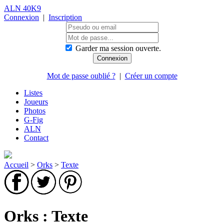
ALN 40K9
Connexion
|
Inscription
Garder ma session ouverte.
Mot de passe oublié ?
|
Créer un compte
Listes
Joueurs
Photos
G-Fig
ALN
Contact
Accueil
>
Orks
>
Texte
Orks : Texte