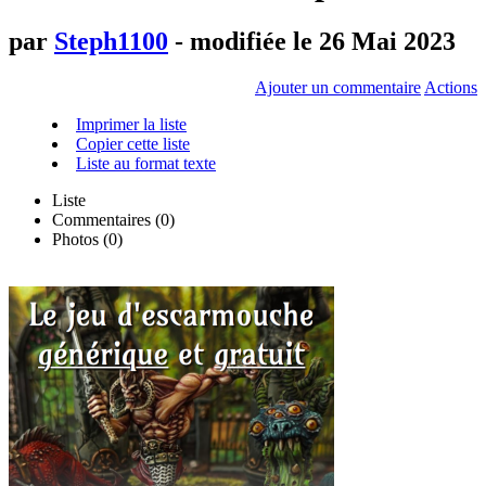
par
Steph1100
- modifiée le 26 Mai 2023
Ajouter un commentaire
Actions
Imprimer la liste
Copier cette liste
Liste au format texte
Liste
Commentaires (
0
)
Photos (0)