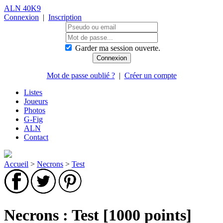
ALN 40K9
Connexion
|
Inscription
Garder ma session ouverte.
Mot de passe oublié ?
|
Créer un compte
Listes
Joueurs
Photos
G-Fig
ALN
Contact
Accueil
>
Necrons
>
Test
Necrons : Test [1000 points]