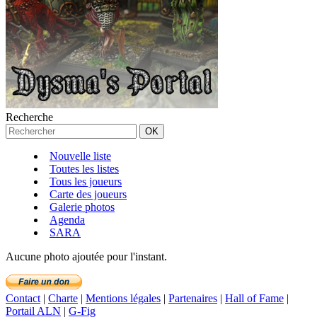
Recherche
Nouvelle liste
Toutes les listes
Tous les joueurs
Carte des joueurs
Galerie photos
Agenda
SARA
Aucune photo ajoutée pour l'instant.
Contact
|
Charte
|
Mentions légales
|
Partenaires
|
Hall of Fame
|
Portail ALN
|
G-Fig