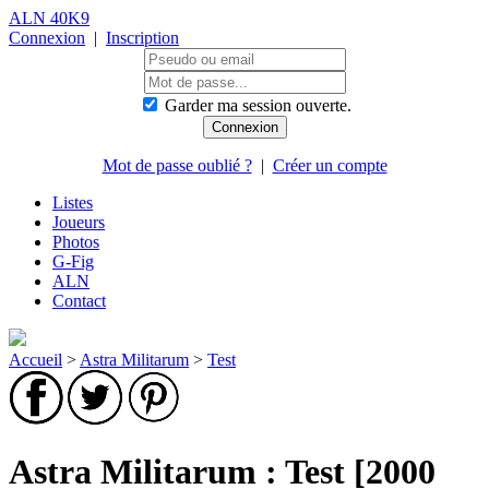
ALN 40K9
Connexion
|
Inscription
Garder ma session ouverte.
Mot de passe oublié ?
|
Créer un compte
Listes
Joueurs
Photos
G-Fig
ALN
Contact
Accueil
>
Astra Militarum
>
Test
Astra Militarum : Test [2000