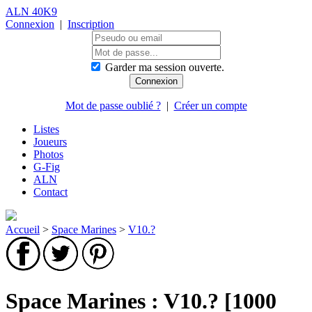
ALN 40K9
Connexion
|
Inscription
Garder ma session ouverte.
Mot de passe oublié ?
|
Créer un compte
Listes
Joueurs
Photos
G-Fig
ALN
Contact
Accueil
>
Space Marines
>
V10.?
Space Marines : V10.? [1000