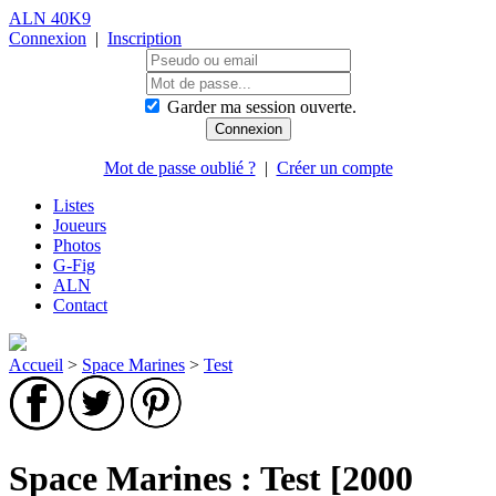
ALN 40K9
Connexion
|
Inscription
Garder ma session ouverte.
Mot de passe oublié ?
|
Créer un compte
Listes
Joueurs
Photos
G-Fig
ALN
Contact
Accueil
>
Space Marines
>
Test
Space Marines : Test [2000