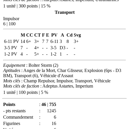
1 unité | 300 points | 15 %
Transport
Impulsor
6 | 100
M
CC
CT
F
E
PV
A
Cd
Svg
6-11 PV
14
6+
3+
7
7
6-11
3
8
3+
3-5 PV
7
-
4+
-
-
3-5
D3
-
-
1-2 PV
4
-
5+
-
-
1-2
1
-
-
Equipement
: Bolter Storm (2)
Aptitudes
: Anges de la Mort, Char Glisseur, Explosion (6ps - D3
BM), Transport (6), Véhicule d'Assaut
Mots clés
: Champ Repulsor, Impulsor, Transport, Véhicule
Mots clés de faction
: Adeptus Astartes, Imperium
1 unité | 100 points | 5 %
Points
:
46
|
755
- pts restants
:
1245
Commandement
:
6
Figurines
:
16