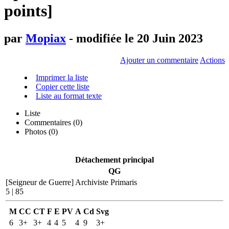
points]
par
Mopiax
- modifiée le 20 Juin 2023
Ajouter un commentaire
Actions
Imprimer la liste
Copier cette liste
Liste au format texte
Liste
Commentaires (
0
)
Photos (0)
Détachement principal
QG
[Seigneur de Guerre]
Archiviste Primaris
5 | 85
M
CC
CT
F
E
PV
A
Cd
Svg
6
3+
3+
4
4
5
4
9
3+