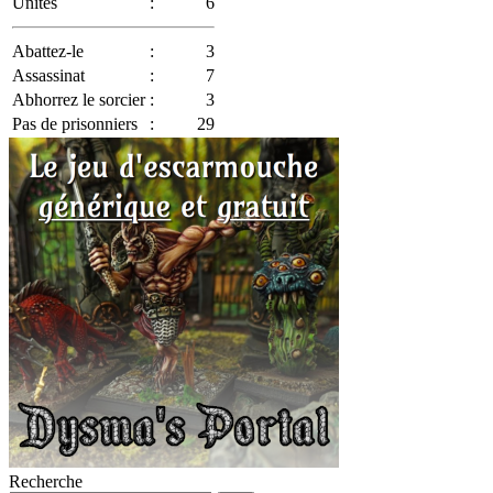
Unités
:
6
Abattez-le
:
3
Assassinat
:
7
Abhorrez le sorcier
:
3
Pas de prisonniers
:
29
Recherche