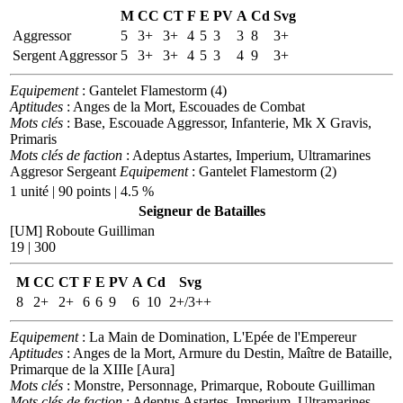
M
CC
CT
F
E
PV
A
Cd
Svg
Aggressor
5
3+
3+
4
5
3
3
8
3+
Sergent Aggressor
5
3+
3+
4
5
3
4
9
3+
Equipement
: Gantelet Flamestorm (4)
Aptitudes
: Anges de la Mort, Escouades de Combat
Mots clés
: Base, Escouade Aggressor, Infanterie, Mk X Gravis,
Primaris
Mots clés de faction
: Adeptus Astartes, Imperium, Ultramarines
Aggresor Sergeant
Equipement
: Gantelet Flamestorm (2)
1 unité | 90 points | 4.5 %
Seigneur de Batailles
[UM] Roboute Guilliman
19 | 300
M
CC
CT
F
E
PV
A
Cd
Svg
8
2+
2+
6
6
9
6
10
2+/3++
Equipement
: La Main de Domination, L'Epée de l'Empereur
Aptitudes
: Anges de la Mort, Armure du Destin, Maître de Bataille,
Primarque de la XIIIe [Aura]
Mots clés
: Monstre, Personnage, Primarque, Roboute Guilliman
Mots clés de faction
: Adeptus Astartes, Imperium, Ultramarines