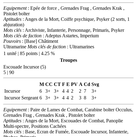
Equipement
: Epée de force , Grenades Frag , Grenades Krak ,
Pistolet bolter
Aptitudes
: Anges de la Mort, Coiffe psychique, Psyker (2 sorts, 1
abjuration)
Mots clés
: Archiviste, Infanterie, Personnage, Primaris, Psyker
Mots clés de faction
: Adeptus Astartes, Imperium
Pouvoirs
: [Base] Châtiment
Ultramarine
Mots clés de faction
: Ultramarines
1 unité | 85 points | 4.25 %
Troupes
Escouade Incursor (5)
5 | 90
M
CC
CT
F
E
PV
A
Cd
Svg
Incursor
6
3+
3+
4
4
2
2
7
3+
Incursor Sergeant
6
3+
3+
4
4
2
3
8
3+
Equipement
: Paire de Lames de Combat, Carabine bolter Occulus,
Grenades Frag , Grenades Krak , Pistolet bolter
Aptitudes
: Anges de la Mort, Escouades de Combat, Panoplie
Multi-spectre, Positions Cachées
Mots clés
: Base, Ecran de Fumée, Escouade Incursor, Infanterie,