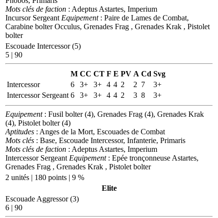
Phobos, Primaris
Mots clés de faction
: Adeptus Astartes, Imperium
Incursor Sergeant
Equipement
: Paire de Lames de Combat,
Carabine bolter Occulus, Grenades Frag , Grenades Krak , Pistolet
bolter
Escouade Intercessor (5)
5 | 90
M
CC
CT
F
E
PV
A
Cd
Svg
Intercessor
6
3+
3+
4
4
2
2
7
3+
Intercessor Sergeant
6
3+
3+
4
4
2
3
8
3+
Equipement
: Fusil bolter (4), Grenades Frag (4), Grenades Krak
(4), Pistolet bolter (4)
Aptitudes
: Anges de la Mort, Escouades de Combat
Mots clés
: Base, Escouade Intercessor, Infanterie, Primaris
Mots clés de faction
: Adeptus Astartes, Imperium
Intercessor Sergeant
Equipement
: Epée tronçonneuse Astartes,
Grenades Frag , Grenades Krak , Pistolet bolter
2 unités | 180 points | 9 %
Elite
Escouade Aggressor (3)
6 | 90