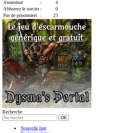
Assassinat
:
4
Abhorrez le sorcier
:
0
Pas de prisonniers
:
23
Recherche
Nouvelle liste