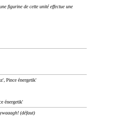
ne figurine de cette unité effectue une
z', Pince énergetik'
ce énergetik'
Zywaaagh! (défaut)