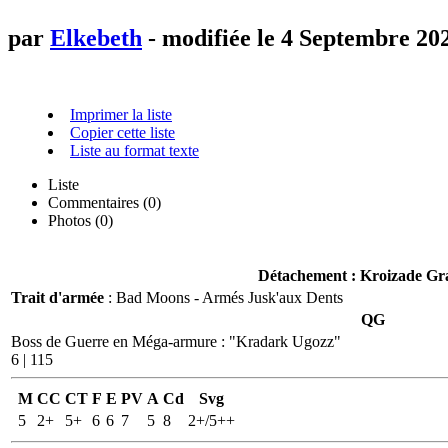
par
Elkebeth
- modifiée le 4 Septembre 20
Imprimer la liste
Copier cette liste
Liste au format texte
Liste
Commentaires (
0
)
Photos (0)
Détachement :
Kroizade Gr
Trait d'armée
: Bad Moons - Armés Jusk'aux Dents
QG
Boss de Guerre en Méga-armure
:
"Kradark Ugozz"
6 | 115
M
CC
CT
F
E
PV
A
Cd
Svg
5
2+
5+
6
6
7
5
8
2+/5++