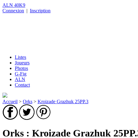
ALN 40K9
Connexion
|
Inscription
Listes
Joueurs
Photos
G-Fig
ALN
Contact
Accueil
>
Orks
>
Kroizade Grazhuk 25PP.3
Orks : Kroizade Grazhuk 25PP.