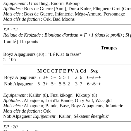
Equipement
: Gros fling', Enorm' Kikoup'
Aptitudes
: Boss de Guerre [Aura], Dur à Kuire, Flingueur Grot (Gros
Mots clés
: Boss de Guerre, Infanterie, Méga-Armure, Personnage
Mots clés de faction
: Ork, Bad Moons
XP : 12
Relique de Kroizade : Bionique d'artisan = F +1 (dans le profil) ; Si 
1 unité | 115 points
Troupes
Boyz Alpagueurs (10)
:
"Lé Klat' ta fasse"
5 | 105
M
CC
CT
F
E
PV
A
Cd
Svg
Boyz Alpagueurs
5
3+
5+
5
5
1
2
6
6+/6++
Nob Alpagueur
5
3+
5+
5
5
2
3
7
6+/6++
Equipement
: Kalibr' (8), Fuzi kikogn', Kikoup' (8)
Aptitudes
: Alpagueur, Loi d'la Bande, On y Va !, Waaagh!
Mots clés
: Alpagueur, Bande, Base, Boyz Alpagueurs, Infanterie
Mots clés de faction
: Ork
Nob Alpagueur
Equipement
: Kalibr', Sékateur énergétik'
XP : 20