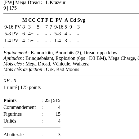
[FW] Mega Dread
:
"L'Krazeur"
9 | 175
M
CC
CT
F
E
PV
A
Cd
Svg
9-16 PV
8
3+
5+
7
7
9-16
5
9
3+
5-8 PV
6
4+
-
-
-
5-8
4
-
-
1-4 PV
4
5+
-
-
-
1-4
3
-
-
Equipement
: Kanon kitu, Boombits (2), Dread rippa klaw
Aptitudes
: Brinquebalant, Explosion (6ps - D3 BM), Mega Charge, 
Mots clés
: Mega Dread, Véhicule, Walkerz
Mots clés de faction
: Ork, Bad Moons
XP : 0
1 unité | 175 points
Points
:
25
|
515
Commandement
:
4
Figurines
:
15
Unités
:
4
Abattez-le
:
3