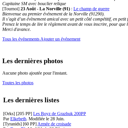
Capitaine SM avec bouclier relique
[Tournoi]
23 Août
-
La Norville (91)
:
Le champ de guerre
Bienvenue au premier événement de la Norville (91290).
Il s’agit d’un évènement amical avec un petit côté compétitif, en petit
Prenez le temps de lire le règlement avant de vous inscrire, pour que
Merci d'avance.
Tous les événements
Ajouter un événement
Les dernières photos
Aucune photo ajoutée pour l'instant.
Toutes les photos
Les dernières listes
[Orks]
[205 PP]
Les Boyz de Grazhuk 200PP
Par
Elkebeth
.
Modifiée le 28 Juin.
[Tyranids]
[60 PP]
Armée de croisade