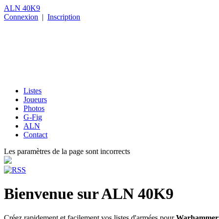
ALN 40K9
Connexion
|
Inscription
Listes
Joueurs
Photos
G-Fig
ALN
Contact
Les paramètres de la page sont incorrects
Bienvenue sur ALN 40K9
Créez rapidement et facilement vos listes d'armées pour
Warhammer 