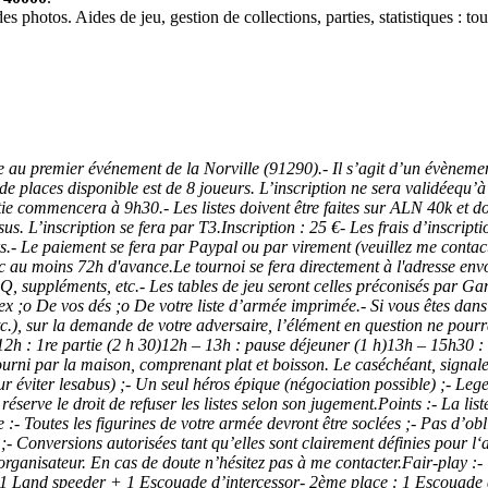
 photos. Aides de jeu, gestion de collections, parties, statistiques : t
 premier événement de la Norville (91290).- Il s’agit d’un évènement 
 places disponible est de 8 joueurs. L’inscription ne sera validéequ’à r
tie commencera à 9h30.- Les listes doivent être faites sur ALN 40k et do
us. L’inscription se fera par T3.Inscription : 25 €- Les frais d’inscrip
urs.- Le paiement se fera par Paypal ou par virement (veuillez me contac
ec au moins 72h d'avance.Le tournoi se fera directement à l'adresse env
, suppléments, etc.- Les tables de jeu seront celles préconisés par Ga
ex ;o De vos dés ;o De votre liste d’armée imprimée.- Si vous êtes dans 
tc.), sur la demande de votre adversaire, l’élément en question ne pourra 
 12h : 1re partie (2 h 30)12h – 13h : pause déjeuner (1 h)13h – 15h30 
rni par la maison, comprenant plat et boisson. Le caséchéant, signalez v
ur éviter lesabus) ;- Un seul héros épique (négociation possible) ;- Leg
 réserve le droit de refuser les listes selon son jugement.Points :- La 
e :- Toutes les figurines de votre armée devront être soclées ;- Pas d
;- Conversions autorisées tant qu’elles sont clairement définies pour l‘a
el'organisateur. En cas de doute n’hésitez pas à me contacter.Fair-play
: 1 Land speeder + 1 Escouade d’intercessor- 2ème place : 1 Escouade d