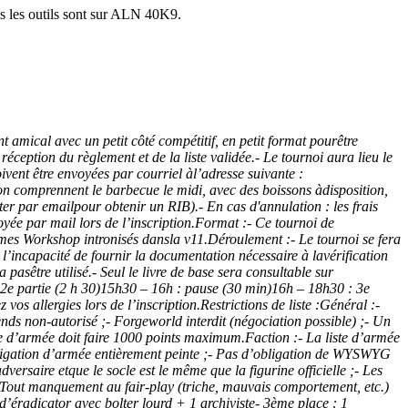
ous les outils sont sur ALN 40K9.
amical avec un petit côté compétitif, en petit format pourêtre
éception du règlement et de la liste validée.- Le tournoi aura lieu le
ivent être envoyées par courriel àl’adresse suivante :
tion comprennent le barbecue le midi, avec des boissons àdisposition,
ter par emailpour obtenir un RIB).- En cas d'annulation : les frais
oyée par mail lors de l’inscription.Format :- Ce tournoi de
mes Workshop intronisés dansla v11.Déroulement :- Le tournoi se fera
l’incapacité de fournir la documentation nécessaire à lavérification
pasêtre utilisé.- Seul le livre de base sera consultable sur
: 2e partie (2 h 30)15h30 – 16h : pause (30 min)16h – 18h30 : 3e
os allergies lors de l’inscription.Restrictions de liste :Général :-
ends non-autorisé ;- Forgeworld interdit (négociation possible) ;- Un
liste d’armée doit faire 1000 points maximum.Faction :- La liste d’armée
’obligation d’armée entièrement peinte ;- Pas d’obligation de WYSWYG
dversaire etque le socle est le même que la figurine officielle ;- Les
 :- Tout manquement au fair-play (triche, mauvais comportement, etc.)
’éradicator avec bolter lourd + 1 archiviste- 3ème place : 1