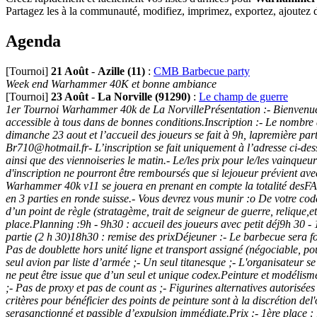
Partagez les à la communauté, modifiez, imprimez, exportez, ajoutez des
Agenda
[Tournoi]
21 Août
-
Azille (11)
:
CMB Barbecue party
Week end Warhammer 40K et bonne ambiance
[Tournoi]
23 Août
-
La Norville (91290)
:
Le champ de guerre
1er Tournoi Warhammer 40k de La NorvillePrésentation :- Bienvenue au
accessible à tous dans de bonnes conditions.Inscription :- Le nombre de
dimanche 23 aout et l’accueil des joueurs se fait à 9h, lapremière par
Br710@hotmail.fr- L’inscription se fait uniquement à l’adresse ci-dess
ainsi que des viennoiseries le matin.- Le/les prix pour le/les vainque
d'inscription ne pourront être remboursés que si lejoueur prévient av
Warhammer 40k v11 se jouera en prenant en compte la totalité desFAQ
en 3 parties en ronde suisse.- Vous devrez vous munir :o De votre cod
d’un point de règle (stratagème, trait de seigneur de guerre, relique,e
place.Planning :9h - 9h30 : accueil des joueurs avec petit déj9h 30 -
partie (2 h 30)18h30 : remise des prixDéjeuner :- Le barbecue sera fou
Pas de doublette hors unité ligne et transport assigné (négociable, po
seul avion par liste d’armée ;- Un seul titanesque ;- L'organisateur se
ne peut être issue que d’un seul et unique codex.Peinture et modélism
;- Pas de proxy et pas de count as ;- Figurines alternatives autorisées 
critères pour bénéficier des points de peinture sont à la discrétion d
serasanctionné et passible d’expulsion immédiate.Prix :- 1ère place 