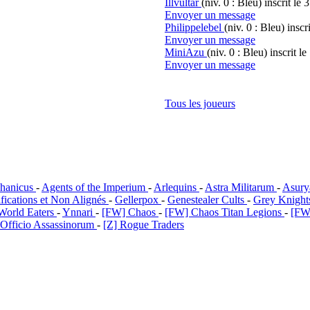
Illvultar
(niv. 0 : Bleu)
inscrit le 
Envoyer un message
Philippelebel
(niv. 0 : Bleu)
inscr
Envoyer un message
MiniAzu
(niv. 0 : Bleu)
inscrit l
Envoyer un message
Tous les joueurs
hanicus
-
Agents of the Imperium
-
Arlequins
-
Astra Militarum
-
Asury
ifications et Non Alignés
-
Gellerpox
-
Genestealer Cults
-
Grey Knigh
World Eaters
-
Ynnari
-
[FW] Chaos
-
[FW] Chaos Titan Legions
-
[FW
 Officio Assassinorum
-
[Z] Rogue Traders