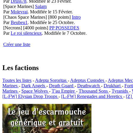
Par
Druss78
.
Modifiée le 23 Février.
[Space Marines]
Salam
Par
Molevrai
.
Modifiée le 15 Février.
[Chaos Space Marines]
[800 points]
Intro
Par
Beubeu1
.
Modifiée le 25 Octobre.
[Necrons]
[4000 points]
PP POSSEDES
Par
Le roi silencieux
.
Modifiée le 7 Octobre.
Créer une liste
Les factions
Toutes les listes
-
Adepta Sororitas
-
Adeptus Custodes
-
Adeptus Mec
Marines
-
Dark Angels
-
Death Guard
-
Deathwatch
-
Drukhari
-
Fort
Marines
-
Space Wolves
-
T'au Empire
-
Thousand Sons
-
Tyranids
-
[L-FW] Elysian Drop Troops
-
[L-FW] Renegades and Heretics
-
[Z]