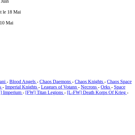
3 Juin
it le 18 Mai
e 10 Mai
ani
-
Blood Angels
-
Chaos Daemons
-
Chaos Knights
-
Chaos Space
ts
-
Imperial Knights
-
Leagues of Votann
-
Necrons
-
Orks
-
Space
] Imperium
-
[FW] Titan Legions
-
[L-FW] Death Korps Of Krieg
-