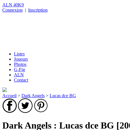
ALN 40K9
Connexion
|
Inscription
Listes
Joueurs
Photos
G-Fig
ALN
Contact
Accueil
>
Dark Angels
>
Lucas dce BG
Dark Angels : Lucas dce BG [20