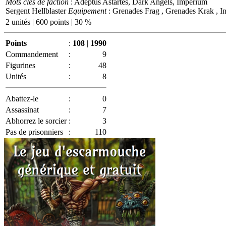
Mots clés de faction
: Adeptus Astartes, Dark Angels, Imperium
Sergent Hellblaster
Equipement
: Grenades Frag , Grenades Krak , Inc
2 unités | 600 points | 30 %
Points
:
108
|
1990
Commandement
:
9
Figurines
:
48
Unités
:
8
Abattez-le
:
0
Assassinat
:
7
Abhorrez le sorcier
:
3
Pas de prisonniers
:
110