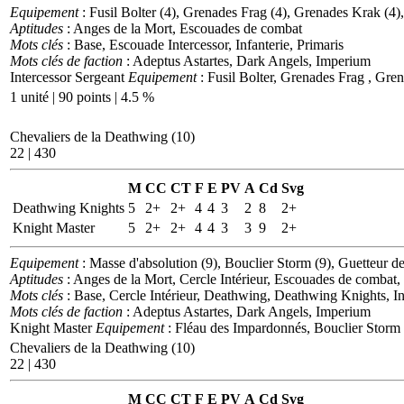
Equipement
: Fusil Bolter (4), Grenades Frag (4), Grenades Krak (4), 
Aptitudes
: Anges de la Mort, Escouades de combat
Mots clés
: Base, Escouade Intercessor, Infanterie, Primaris
Mots clés de faction
: Adeptus Astartes, Dark Angels, Imperium
Intercessor Sergeant
Equipement
: Fusil Bolter, Grenades Frag , Gren
1 unité | 90 points | 4.5 %
Chevaliers de la Deathwing (10)
22 | 430
M
CC
CT
F
E
PV
A
Cd
Svg
Deathwing Knights
5
2+
2+
4
4
3
2
8
2+
Knight Master
5
2+
2+
4
4
3
3
9
2+
Equipement
: Masse d'absolution (9), Bouclier Storm (9), Guetteur d
Aptitudes
: Anges de la Mort, Cercle Intérieur, Escouades de combat,
Mots clés
: Base, Cercle Intérieur, Deathwing, Deathwing Knights, In
Mots clés de faction
: Adeptus Astartes, Dark Angels, Imperium
Knight Master
Equipement
: Fléau des Impardonnés, Bouclier Storm
Chevaliers de la Deathwing (10)
22 | 430
M
CC
CT
F
E
PV
A
Cd
Svg