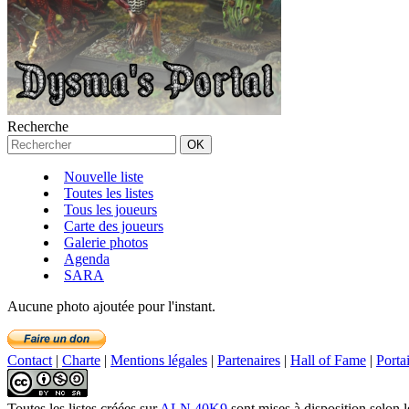
Recherche
Nouvelle liste
Toutes les listes
Tous les joueurs
Carte des joueurs
Galerie photos
Agenda
SARA
Aucune photo ajoutée pour l'instant.
Contact
|
Charte
|
Mentions légales
|
Partenaires
|
Hall of Fame
|
Porta
Toutes les listes créées
sur
ALN 40K9
sont mises à disposition selon 