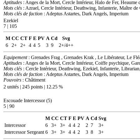
Aptitudes
: Anges de la Mort, Cercle Intérieur, Halo de Fer, Heaume 
Mots clés
: Azrael, Cercle Intérieur, Deathwing, Infanterie, Maître d
Mots clés de faction
: Adeptus Astartes, Dark Angels, Imperium
Ezekiel
7 | 105
M
CC
CT
F
E
PV
A
Cd
Svg
6
2+
2+
4
4
5
3
9
2+/4++
Equipement
: Grenades Frag , Grenades Krak , Le Libérateur, Le Fléa
Aptitudes
: Anges de la Mort, Cercle Intérieur, Coiffe psychique, Gard
Mots clés
: Cercle Intérieur, Deathwing, Ezekiel, Infanterie, Libraria
Mots clés de faction
: Adeptus Astartes, Dark Angels, Imperium
Pouvoirs
: Châtiment
2 unités | 245 points | 12.25 %
Escouade Intercessor (5)
5 | 90
M
CC
CT
F
E
PV
A
Cd
Svg
Intercessor
6
3+
3+
4
4
2
2
7
3+
Intercessor Sergeant
6
3+
3+
4
4
2
3
8
3+