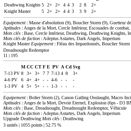
Deathwing Knights
5
2+
2+
4
4
3
2
8
2+
Knight Master
5
2+
2+
4
4
3
3
9
2+
Equipement
: Masse d'absolution (9), Bouclier Storm (9), Guetteur d
Aptitudes
: Anges de la Mort, Cercle Intérieur, Escouades de combat,
Mots clés
: Base, Cercle Intérieur, Deathwing, Deathwing Knights, In
Mots clés de faction
: Adeptus Astartes, Dark Angels, Imperium
Knight Master
Equipement
: Fléau des Impardonnés, Bouclier Storm
Dreadnought Redemptor
11 | 195
M
CC
CT
F
E
PV
A
Cd
Svg
7-13 PV
8
3+
3+
7
7
7-13
4
8
3+
4-6 PV
6
4+
4+
-
-
4-6
-
-
-
1-3 PV
4
5+
5+
-
-
1-3
-
-
-
Equipement
: Bolter Storm (2), Canon Gatling Onslaught, Macro Inci
Aptitudes
: Anges de la Mort, Devoir Eternel, Explosion (6ps - D3 
Mots clés
: Base, Dreadnought, Dreadnought Redemptor, Véhicule
Mots clés de faction
: Adeptus Astartes, Dark Angels, Imperium
Upgrade Deathwing
Mots clés
: Deathwing
3 unités | 1055 points | 52.75 %