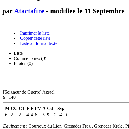
par
Atactafire
- modifiée le 11 Septembre
Imprimer la liste
Copier cette liste
Liste au format texte
Liste
Commentaires (
0
)
Photos (0)
[Seigneur de Guerre]
Azrael
9 | 140
M
CC
CT
F
E
PV
A
Cd
Svg
6
2+
2+
4
4
6
5
9
2+/4++
Equipement
: Courroux du Lion, Grenades Frag , Grenades Krak , Pis