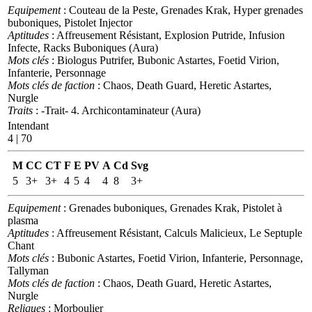
Equipement
: Couteau de la Peste, Grenades Krak, Hyper grenades
buboniques, Pistolet Injector
Aptitudes
: Affreusement Résistant, Explosion Putride, Infusion
Infecte, Racks Buboniques (Aura)
Mots clés
: Biologus Putrifer, Bubonic Astartes, Foetid Virion,
Infanterie, Personnage
Mots clés de faction
: Chaos, Death Guard, Heretic Astartes,
Nurgle
Traits
: -Trait- 4. Archicontaminateur (Aura)
Intendant
4 | 70
M
CC
CT
F
E
PV
A
Cd
Svg
5
3+
3+
4
5
4
4
8
3+
Equipement
: Grenades buboniques, Grenades Krak, Pistolet à
plasma
Aptitudes
: Affreusement Résistant, Calculs Malicieux, Le Septuple
Chant
Mots clés
: Bubonic Astartes, Foetid Virion, Infanterie, Personnage,
Tallyman
Mots clés de faction
: Chaos, Death Guard, Heretic Astartes,
Nurgle
Reliques
: Morboulier