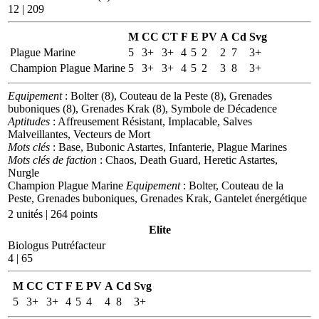
12 | 209
M
CC
CT
F
E
PV
A
Cd
Svg
Plague Marine
5
3+
3+
4
5
2
2
7
3+
Champion Plague Marine
5
3+
3+
4
5
2
3
8
3+
Equipement
: Bolter (8), Couteau de la Peste (8), Grenades
buboniques (8), Grenades Krak (8), Symbole de Décadence
Aptitudes
: Affreusement Résistant, Implacable, Salves
Malveillantes, Vecteurs de Mort
Mots clés
: Base, Bubonic Astartes, Infanterie, Plague Marines
Mots clés de faction
: Chaos, Death Guard, Heretic Astartes,
Nurgle
Champion Plague Marine
Equipement
: Bolter, Couteau de la
Peste, Grenades buboniques, Grenades Krak, Gantelet énergétique
2 unités | 264 points
Elite
Biologus Putréfacteur
4 | 65
M
CC
CT
F
E
PV
A
Cd
Svg
5
3+
3+
4
5
4
4
8
3+