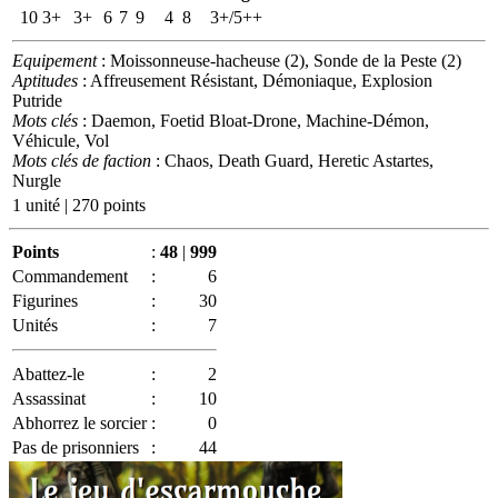
10
3+
3+
6
7
9
4
8
3+/5++
Equipement
: Moissonneuse-hacheuse (2), Sonde de la Peste (2)
Aptitudes
: Affreusement Résistant, Démoniaque, Explosion
Putride
Mots clés
: Daemon, Foetid Bloat-Drone, Machine-Démon,
Véhicule, Vol
Mots clés de faction
: Chaos, Death Guard, Heretic Astartes,
Nurgle
1 unité | 270 points
Points
:
48
|
999
Commandement
:
6
Figurines
:
30
Unités
:
7
Abattez-le
:
2
Assassinat
:
10
Abhorrez le sorcier
:
0
Pas de prisonniers
:
44