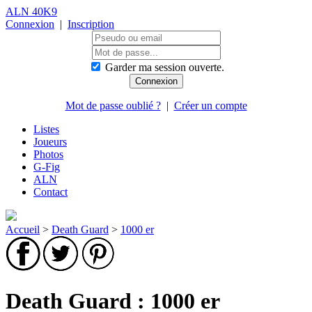
ALN 40K9
Connexion
|
Inscription
Garder ma session ouverte.
Mot de passe oublié ?
|
Créer un compte
Listes
Joueurs
Photos
G-Fig
ALN
Contact
Accueil
>
Death Guard
>
1000 er
Death Guard : 1000 er