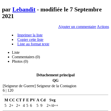
par
Lebandit
- modifiée le 7 Septembre
2021
Ajouter un commentaire
Actions
Imprimer la liste
Copier cette liste
Liste au format texte
Liste
Commentaires (
0
)
Photos (0)
Détachement principal
QG
[Seigneur de Guerre]
Seigneur de la Contagion
6 | 120
M
CC
CT
F
E
PV
A
Cd
Svg
5
2+
2+
4
5
6
5
9
2+/4++