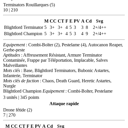
Terminators Rouillarques (5)
10 | 210
M
CC
CT
F
E
PV
A
Cd
Svg
Blightlord Terminator
5
3+
3+
4
5
3
3
8
2+/4++
Blightlord Champion
5
3+
3+
4
5
3
4
9
2+/4++
Equipement
: Combi-Bolter (2), Pestelame (4), Autocanon Reaper,
Gerbe-peste
Aptitudes
: Affreusement Résistant, Armure Terminator
Contaminée, Frappe par Téléportation, Implacable, Salves
Malveillantes
Mots clés
: Base, Blightlord Terminators, Bubonic Astartes,
Infanterie, Terminator
Mots clés de faction
: Chaos, Death Guard, Heretic Astartes,
Nurgle
Blightlord Champion
Equipement
: Combi-Bolter, Pestelame
3 unités | 345 points
Attaque rapide
Drone fétide (2)
7 | 270
M
CC
CT
F
E
PV
A
Cd
Svg