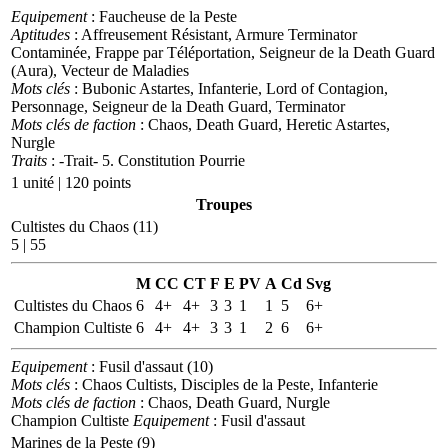
Equipement
: Faucheuse de la Peste
Aptitudes
: Affreusement Résistant, Armure Terminator
Contaminée, Frappe par Téléportation, Seigneur de la Death Guard
(Aura), Vecteur de Maladies
Mots clés
: Bubonic Astartes, Infanterie, Lord of Contagion,
Personnage, Seigneur de la Death Guard, Terminator
Mots clés de faction
: Chaos, Death Guard, Heretic Astartes,
Nurgle
Traits
: -Trait- 5. Constitution Pourrie
1 unité | 120 points
Troupes
Cultistes du Chaos (11)
5 | 55
M
CC
CT
F
E
PV
A
Cd
Svg
Cultistes du Chaos
6
4+
4+
3
3
1
1
5
6+
Champion Cultiste
6
4+
4+
3
3
1
2
6
6+
Equipement
: Fusil d'assaut (10)
Mots clés
: Chaos Cultists, Disciples de la Peste, Infanterie
Mots clés de faction
: Chaos, Death Guard, Nurgle
Champion Cultiste
Equipement
: Fusil d'assaut
Marines de la Peste (9)