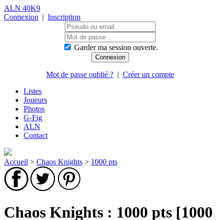
ALN 40K9
Connexion
|
Inscription
Garder ma session ouverte.
Mot de passe oublié ?
|
Créer un compte
Listes
Joueurs
Photos
G-Fig
ALN
Contact
Accueil
>
Chaos Knights
>
1000 pts
Chaos Knights : 1000 pts [1000