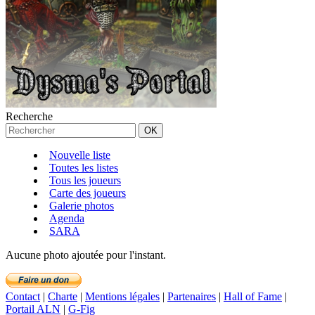
Recherche
Nouvelle liste
Toutes les listes
Tous les joueurs
Carte des joueurs
Galerie photos
Agenda
SARA
Aucune photo ajoutée pour l'instant.
Contact
|
Charte
|
Mentions légales
|
Partenaires
|
Hall of Fame
|
Portail ALN
|
G-Fig