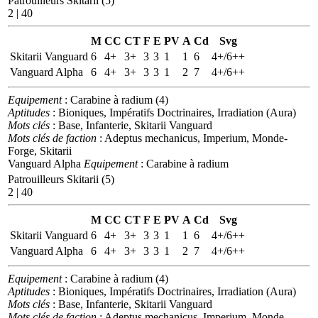
Patrouilleurs Skitarii (5)
2 | 40
M
CC
CT
F
E
PV
A
Cd
Svg
Skitarii Vanguard
6
4+
3+
3
3
1
1
6
4+/6++
Vanguard Alpha
6
4+
3+
3
3
1
2
7
4+/6++
Equipement
: Carabine à radium (4)
Aptitudes
: Bioniques, Impératifs Doctrinaires, Irradiation (Aura)
Mots clés
: Base, Infanterie, Skitarii Vanguard
Mots clés de faction
: Adeptus mechanicus, Imperium, Monde-
Forge, Skitarii
Vanguard Alpha
Equipement
: Carabine à radium
Patrouilleurs Skitarii (5)
2 | 40
M
CC
CT
F
E
PV
A
Cd
Svg
Skitarii Vanguard
6
4+
3+
3
3
1
1
6
4+/6++
Vanguard Alpha
6
4+
3+
3
3
1
2
7
4+/6++
Equipement
: Carabine à radium (4)
Aptitudes
: Bioniques, Impératifs Doctrinaires, Irradiation (Aura)
Mots clés
: Base, Infanterie, Skitarii Vanguard
Mots clés de faction
: Adeptus mechanicus, Imperium, Monde-