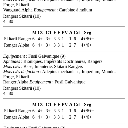
Forge, Skitarii
Vanguard Alpha
Equipement
: Carabine à radium
Rangers Skitarii (10)
4 | 80
M
CC
CT
F
E
PV
A
Cd
Svg
Skitarii Ranger
6
4+
3+
3
3
1
1
6
4+/6++
Ranger Alpha
6
4+
3+
3
3
1
2
7
4+/6++
Equipement
: Fusil Galvanique (9)
Aptitudes
: Bioniques, Impératifs Doctrinaires, Rangers
Mots clés
: Base, Infanterie, Skitarii Rangers
Mots clés de faction
: Adeptus mechanicus, Imperium, Monde-
Forge, Skitarii
Ranger Alpha
Equipement
: Fusil Galvanique
Rangers Skitarii (10)
4 | 80
M
CC
CT
F
E
PV
A
Cd
Svg
Skitarii Ranger
6
4+
3+
3
3
1
1
6
4+/6++
Ranger Alpha
6
4+
3+
3
3
1
2
7
4+/6++