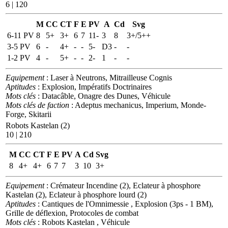
6 | 120
M
CC
CT
F
E
PV
A
Cd
Svg
6-11 PV
8
5+
3+
6
7
11-
3
8
3+/5++
3-5 PV
6
-
4+
-
-
5-
D3
-
-
1-2 PV
4
-
5+
-
-
2-
1
-
-
Equipement
: Laser à Neutrons, Mitrailleuse Cognis
Aptitudes
: Explosion, Impératifs Doctrinaires
Mots clés
: Datacâble, Onagre des Dunes, Véhicule
Mots clés de faction
: Adeptus mechanicus, Imperium, Monde-
Forge, Skitarii
Robots Kastelan (2)
10 | 210
M
CC
CT
F
E
PV
A
Cd
Svg
8
4+
4+
6
7
7
3
10
3+
Equipement
: Crémateur Incendine (2), Eclateur à phosphore
Kastelan (2), Eclateur à phosphore lourd (2)
Aptitudes
: Cantiques de l'Omnimessie , Explosion (3ps - 1 BM),
Grille de déflexion, Protocoles de combat
Mots clés
: Robots Kastelan , Véhicule