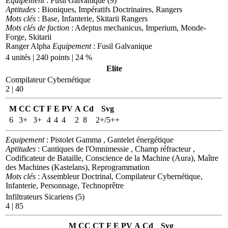
Equipement
: Fusil Galvanique (9)
Aptitudes
: Bioniques, Impératifs Doctrinaires, Rangers
Mots clés
: Base, Infanterie, Skitarii Rangers
Mots clés de faction
: Adeptus mechanicus, Imperium, Monde-
Forge, Skitarii
Ranger Alpha
Equipement
: Fusil Galvanique
4 unités | 240 points | 24 %
Elite
Compilateur Cybernétique
2 | 40
M
CC
CT
F
E
PV
A
Cd
Svg
6
3+
3+
4
4
4
2
8
2+/5++
Equipement
: Pistolet Gamma , Gantelet énergétique
Aptitudes
: Cantiques de l'Omnimessie , Champ réfracteur ,
Codificateur de Bataille, Conscience de la Machine (Aura), Maître
des Machines (Kastelans), Reprogrammation
Mots clés
: Assembleur Doctrinal, Compilateur Cybernétique,
Infanterie, Personnage, Technoprêtre
Infiltrateurs Sicariens (5)
4 | 85
M
CC
CT
F
E
PV
A
Cd
Svg