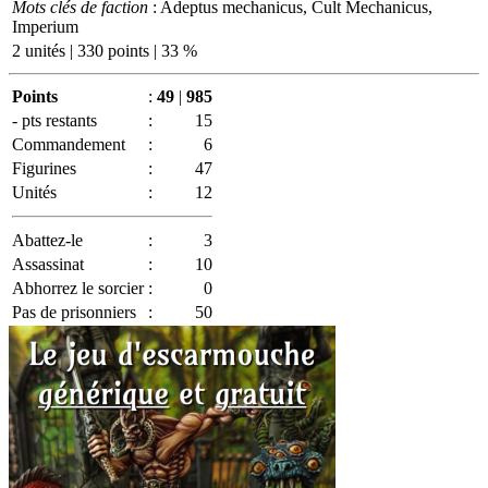
Mots clés de faction
: Adeptus mechanicus, Cult Mechanicus,
Imperium
2 unités | 330 points | 33 %
Points
:
49
|
985
- pts restants
:
15
Commandement
:
6
Figurines
:
47
Unités
:
12
Abattez-le
:
3
Assassinat
:
10
Abhorrez le sorcier
:
0
Pas de prisonniers
:
50