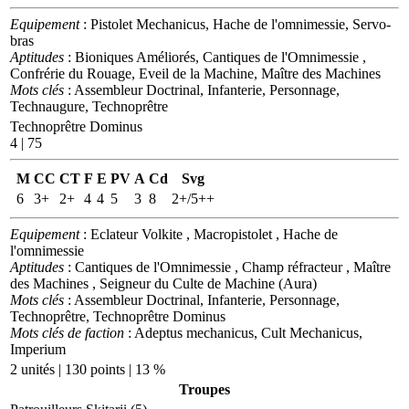
Equipement
: Pistolet Mechanicus, Hache de l'omnimessie, Servo-
bras
Aptitudes
: Bioniques Améliorés, Cantiques de l'Omnimessie ,
Confrérie du Rouage, Eveil de la Machine, Maître des Machines
Mots clés
: Assembleur Doctrinal, Infanterie, Personnage,
Technaugure, Technoprêtre
Technoprêtre Dominus
4 | 75
M
CC
CT
F
E
PV
A
Cd
Svg
6
3+
2+
4
4
5
3
8
2+/5++
Equipement
: Eclateur Volkite , Macropistolet , Hache de
l'omnimessie
Aptitudes
: Cantiques de l'Omnimessie , Champ réfracteur , Maître
des Machines , Seigneur du Culte de Machine (Aura)
Mots clés
: Assembleur Doctrinal, Infanterie, Personnage,
Technoprêtre, Technoprêtre Dominus
Mots clés de faction
: Adeptus mechanicus, Cult Mechanicus,
Imperium
2 unités | 130 points | 13 %
Troupes