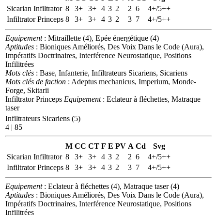
Sicarian Infiltrator
8
3+
3+
4
3
2
2
6
4+/5++
Infiltrator Princeps
8
3+
3+
4
3
2
3
7
4+/5++
Equipement
: Mitraillette (4), Epée énergétique (4)
Aptitudes
: Bioniques Améliorés, Des Voix Dans le Code (Aura),
Impératifs Doctrinaires, Interférence Neurostatique, Positions
Infilitrées
Mots clés
: Base, Infanterie, Infiltrateurs Sicariens, Sicariens
Mots clés de faction
: Adeptus mechanicus, Imperium, Monde-
Forge, Skitarii
Infiltrator Princeps
Equipement
: Eclateur à fléchettes, Matraque
taser
Infiltrateurs Sicariens (5)
4 | 85
M
CC
CT
F
E
PV
A
Cd
Svg
Sicarian Infiltrator
8
3+
3+
4
3
2
2
6
4+/5++
Infiltrator Princeps
8
3+
3+
4
3
2
3
7
4+/5++
Equipement
: Eclateur à fléchettes (4), Matraque taser (4)
Aptitudes
: Bioniques Améliorés, Des Voix Dans le Code (Aura),
Impératifs Doctrinaires, Interférence Neurostatique, Positions
Infilitrées