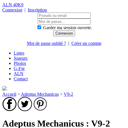
ALN 40K9
Connexion
|
Inscription
Garder ma session ouverte.
Mot de passe oublié ?
|
Créer un compte
Listes
Joueurs
Photos
G-Fig
ALN
Contact
Accueil
>
Adeptus Mechanicus
>
V9-2
Adeptus Mechanicus : V9-2