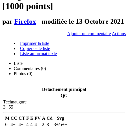
[1000 points]
par
Firefox
- modifiée le 13 Octobre 2021
Ajouter un commentaire
Actions
Imprimer la liste
Copier cette liste
Liste au format texte
Liste
Commentaires (
0
)
Photos (0)
Détachement principal
QG
Technaugure
3 | 55
M
CC
CT
F
E
PV
A
Cd
Svg
6
4+
4+
4
4
4
2
8
3+/5++