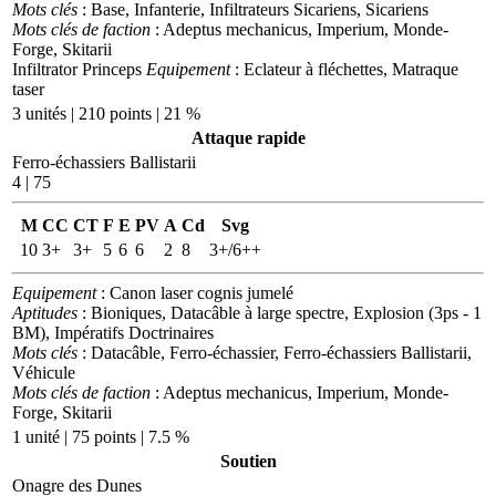
Mots clés
: Base, Infanterie, Infiltrateurs Sicariens, Sicariens
Mots clés de faction
: Adeptus mechanicus, Imperium, Monde-
Forge, Skitarii
Infiltrator Princeps
Equipement
: Eclateur à fléchettes, Matraque
taser
3 unités | 210 points | 21 %
Attaque rapide
Ferro-échassiers Ballistarii
4 | 75
M
CC
CT
F
E
PV
A
Cd
Svg
10
3+
3+
5
6
6
2
8
3+/6++
Equipement
: Canon laser cognis jumelé
Aptitudes
: Bioniques, Datacâble à large spectre, Explosion (3ps - 1
BM), Impératifs Doctrinaires
Mots clés
: Datacâble, Ferro-échassier, Ferro-échassiers Ballistarii,
Véhicule
Mots clés de faction
: Adeptus mechanicus, Imperium, Monde-
Forge, Skitarii
1 unité | 75 points | 7.5 %
Soutien
Onagre des Dunes