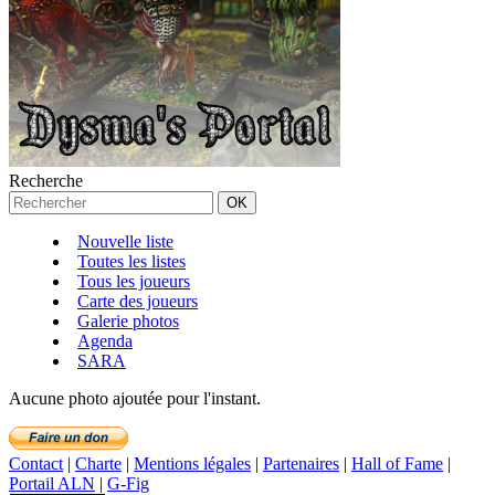
Recherche
Nouvelle liste
Toutes les listes
Tous les joueurs
Carte des joueurs
Galerie photos
Agenda
SARA
Aucune photo ajoutée pour l'instant.
Contact
|
Charte
|
Mentions légales
|
Partenaires
|
Hall of Fame
|
Portail ALN
|
G-Fig