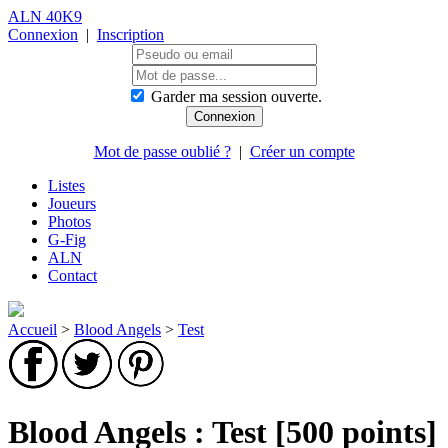
ALN 40K9
Connexion
|
Inscription
Garder ma session ouverte.
Mot de passe oublié ?
|
Créer un compte
Listes
Joueurs
Photos
G-Fig
ALN
Contact
Accueil
>
Blood Angels
>
Test
Blood Angels : Test [500 points]