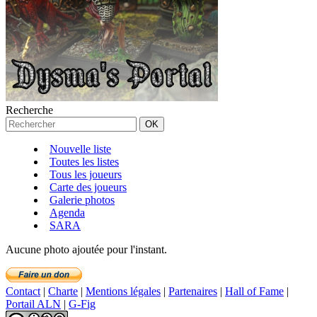
Recherche
Nouvelle liste
Toutes les listes
Tous les joueurs
Carte des joueurs
Galerie photos
Agenda
SARA
Aucune photo ajoutée pour l'instant.
Contact
|
Charte
|
Mentions légales
|
Partenaires
|
Hall of Fame
|
Portail ALN
|
G-Fig