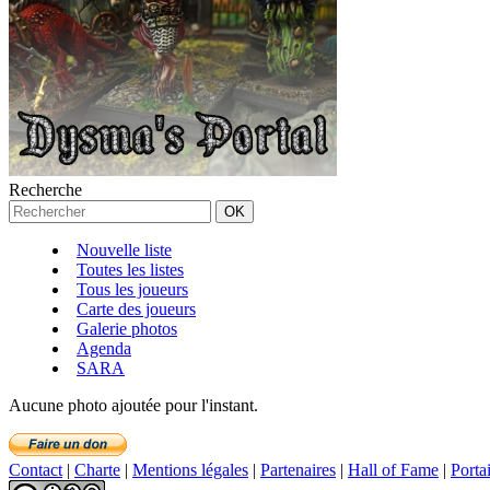
Recherche
Nouvelle liste
Toutes les listes
Tous les joueurs
Carte des joueurs
Galerie photos
Agenda
SARA
Aucune photo ajoutée pour l'instant.
Contact
|
Charte
|
Mentions légales
|
Partenaires
|
Hall of Fame
|
Porta