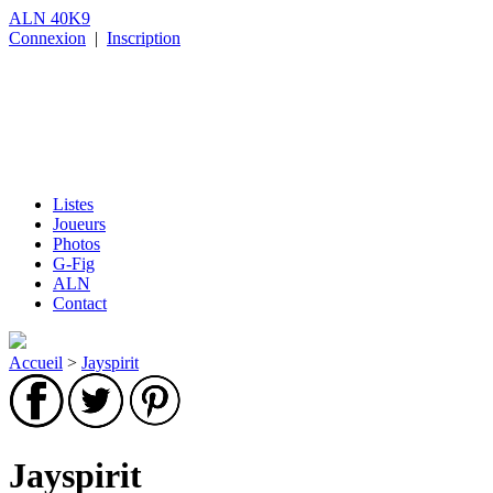
ALN 40K9
Connexion
|
Inscription
Listes
Joueurs
Photos
G-Fig
ALN
Contact
Accueil
>
Jayspirit
Jayspirit