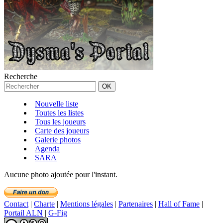
Recherche
Nouvelle liste
Toutes les listes
Tous les joueurs
Carte des joueurs
Galerie photos
Agenda
SARA
Aucune photo ajoutée pour l'instant.
Contact
|
Charte
|
Mentions légales
|
Partenaires
|
Hall of Fame
|
Portail ALN
|
G-Fig