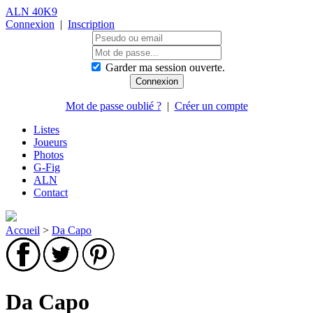
ALN 40K9
Connexion
|
Inscription
Garder ma session ouverte.
Mot de passe oublié ?
|
Créer un compte
Listes
Joueurs
Photos
G-Fig
ALN
Contact
Accueil
>
Da Capo
Da Capo