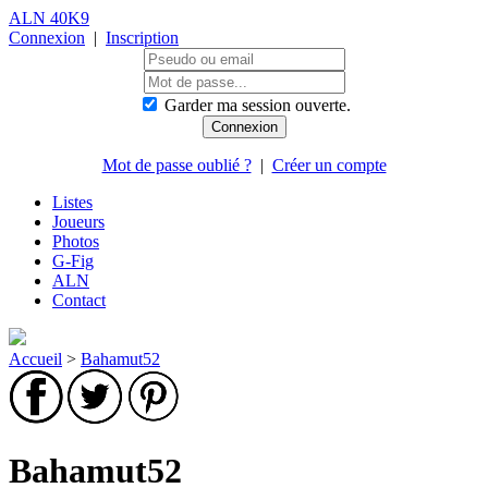
ALN 40K9
Connexion
|
Inscription
Garder ma session ouverte.
Mot de passe oublié ?
|
Créer un compte
Listes
Joueurs
Photos
G-Fig
ALN
Contact
Accueil
>
Bahamut52
Bahamut52