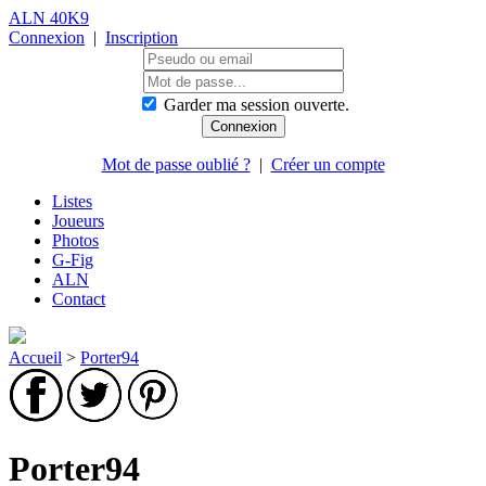
ALN 40K9
Connexion
|
Inscription
Garder ma session ouverte.
Mot de passe oublié ?
|
Créer un compte
Listes
Joueurs
Photos
G-Fig
ALN
Contact
Accueil
>
Porter94
Porter94