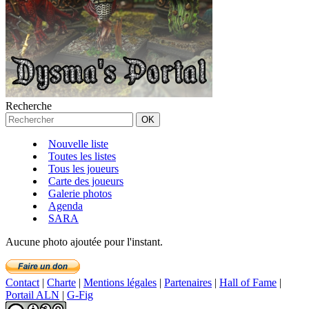
Recherche
Nouvelle liste
Toutes les listes
Tous les joueurs
Carte des joueurs
Galerie photos
Agenda
SARA
Aucune photo ajoutée pour l'instant.
Contact
|
Charte
|
Mentions légales
|
Partenaires
|
Hall of Fame
|
Portail ALN
|
G-Fig