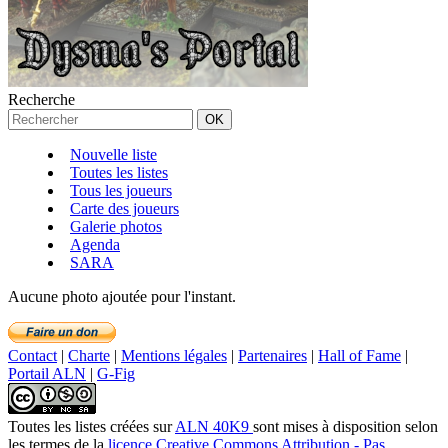
Recherche
Nouvelle liste
Toutes les listes
Tous les joueurs
Carte des joueurs
Galerie photos
Agenda
SARA
Aucune photo ajoutée pour l'instant.
Contact
|
Charte
|
Mentions légales
|
Partenaires
|
Hall of Fame
|
Portail ALN
|
G-Fig
Toutes les listes créées
sur
ALN 40K9
sont mises à disposition selon
les termes de la
licence Creative Commons Attribution - Pas