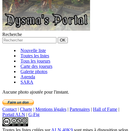
Recherche
Nouvelle liste
Toutes les listes
Tous les joueurs
Carte des joueurs
Galerie photos
Agenda
SARA
Aucune photo ajoutée pour l'instant.
Contact
|
Charte
|
Mentions légales
|
Partenaires
|
Hall of Fame
|
Portail ALN
|
G-Fig
Toutes les listes créées
sur
ALN 40K9
sont mises à disposition selon