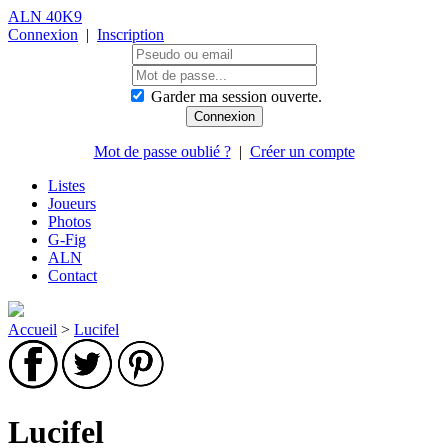
ALN 40K9
Connexion
|
Inscription
Garder ma session ouverte.
Mot de passe oublié ?
|
Créer un compte
Listes
Joueurs
Photos
G-Fig
ALN
Contact
Accueil
>
Lucifel
Lucifel