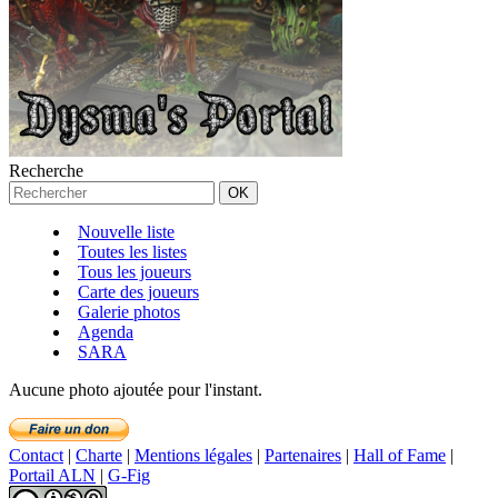
Recherche
Nouvelle liste
Toutes les listes
Tous les joueurs
Carte des joueurs
Galerie photos
Agenda
SARA
Aucune photo ajoutée pour l'instant.
Contact
|
Charte
|
Mentions légales
|
Partenaires
|
Hall of Fame
|
Portail ALN
|
G-Fig