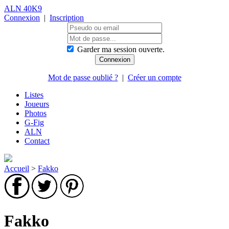
ALN 40K9
Connexion
|
Inscription
Garder ma session ouverte.
Mot de passe oublié ?
|
Créer un compte
Listes
Joueurs
Photos
G-Fig
ALN
Contact
Accueil
>
Fakko
Fakko