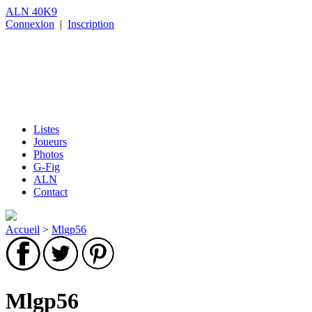
ALN 40K9
Connexion
|
Inscription
Listes
Joueurs
Photos
G-Fig
ALN
Contact
Accueil
>
Mlgp56
Mlgp56