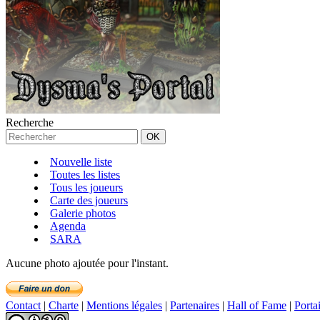
Recherche
Nouvelle liste
Toutes les listes
Tous les joueurs
Carte des joueurs
Galerie photos
Agenda
SARA
Aucune photo ajoutée pour l'instant.
Contact
|
Charte
|
Mentions légales
|
Partenaires
|
Hall of Fame
|
Porta