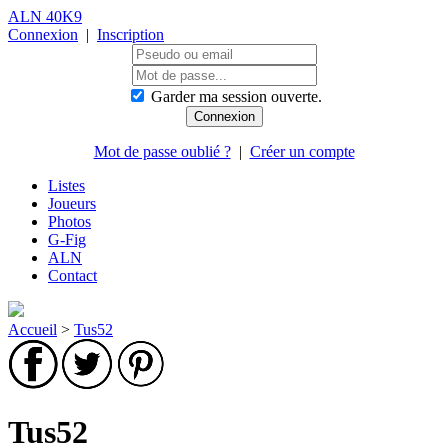
ALN 40K9
Connexion
|
Inscription
Garder ma session ouverte.
Mot de passe oublié ?
|
Créer un compte
Listes
Joueurs
Photos
G-Fig
ALN
Contact
Accueil
>
Tus52
Tus52