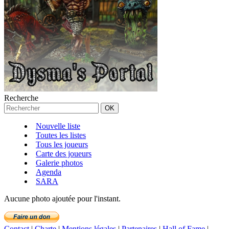
Recherche
Nouvelle liste
Toutes les listes
Tous les joueurs
Carte des joueurs
Galerie photos
Agenda
SARA
Aucune photo ajoutée pour l'instant.
Contact
|
Charte
|
Mentions légales
|
Partenaires
|
Hall of Fame
|