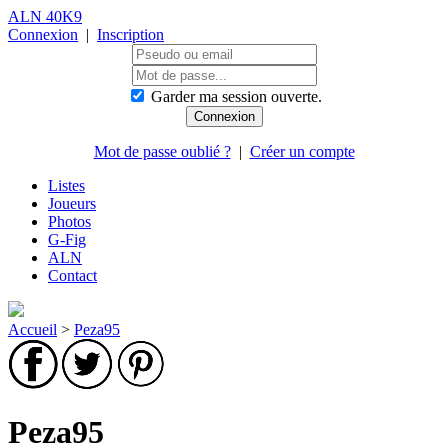
ALN 40K9
Connexion
|
Inscription
Garder ma session ouverte.
Mot de passe oublié ?
|
Créer un compte
Listes
Joueurs
Photos
G-Fig
ALN
Contact
Accueil
>
Peza95
Peza95