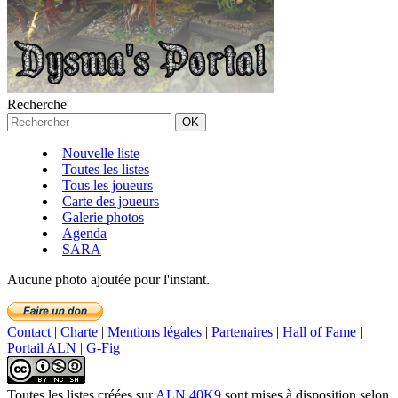
Recherche
Nouvelle liste
Toutes les listes
Tous les joueurs
Carte des joueurs
Galerie photos
Agenda
SARA
Aucune photo ajoutée pour l'instant.
Contact
|
Charte
|
Mentions légales
|
Partenaires
|
Hall of Fame
|
Portail ALN
|
G-Fig
Toutes les listes créées
sur
ALN 40K9
sont mises à disposition selon