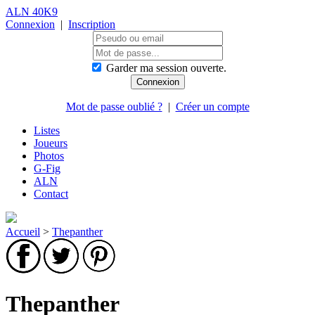
ALN 40K9
Connexion
|
Inscription
Garder ma session ouverte.
Mot de passe oublié ?
|
Créer un compte
Listes
Joueurs
Photos
G-Fig
ALN
Contact
Accueil
>
Thepanther
Thepanther