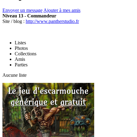
Envoyer un message
Ajouter à mes amis
Niveau 13 - Commandeur
Site / blog :
http://www.pantherstudio.fr
Listes
Photos
Collections
Amis
Parties
Aucune liste