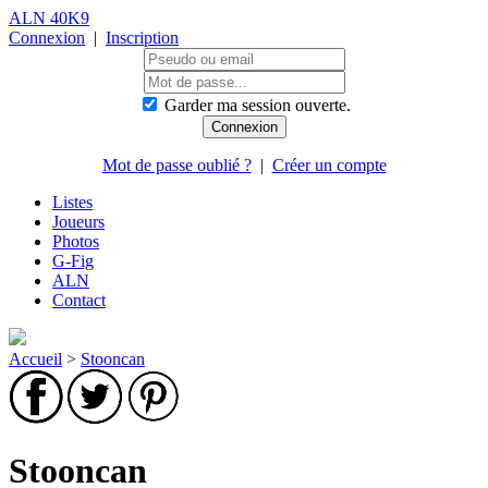
ALN 40K9
Connexion
|
Inscription
Garder ma session ouverte.
Mot de passe oublié ?
|
Créer un compte
Listes
Joueurs
Photos
G-Fig
ALN
Contact
Accueil
>
Stooncan
Stooncan