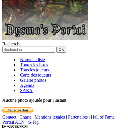
Recherche
Nouvelle liste
Toutes les listes
Tous les joueurs
Carte des joueurs
Galerie photos
Agenda
SARA
Aucune photo ajoutée pour l'instant.
Contact
|
Charte
|
Mentions légales
|
Partenaires
|
Hall of Fame
|
Portail ALN
|
G-Fig