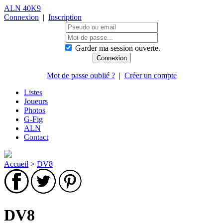
ALN 40K9
Connexion
|
Inscription
Garder ma session ouverte.
Mot de passe oublié ?
|
Créer un compte
Listes
Joueurs
Photos
G-Fig
ALN
Contact
Accueil
>
DV8
DV8